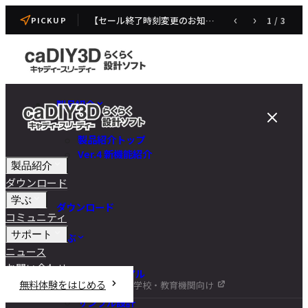
【セール終了時刻変更のお知らせ】caDIY3D V4 発売記念セール
‹
›
1
/
3
PICKUP
製品紹介
製品紹介トップ
Ver.4 新機能紹介
製品紹介
ダウンロード
学ぶ
ダウンロード
コミュニティ
サポート
学ぶ
ニュース
お問い合わせ
チュートリアル
無料体験をはじめる
学校・教育機関向け
DIY講座
サンプル設計