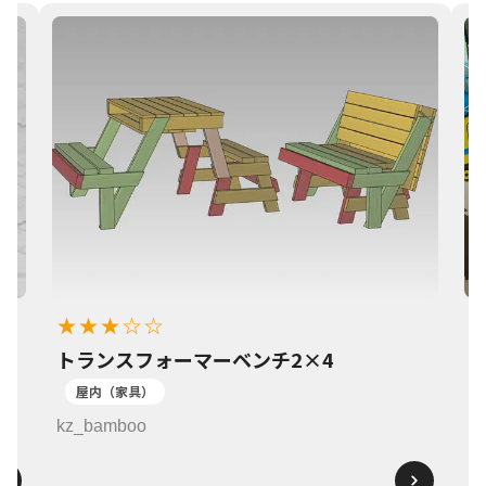
★★★☆☆
トランスフォーマーベンチ2×4
1
屋内（家具）
k
kz_bamboo