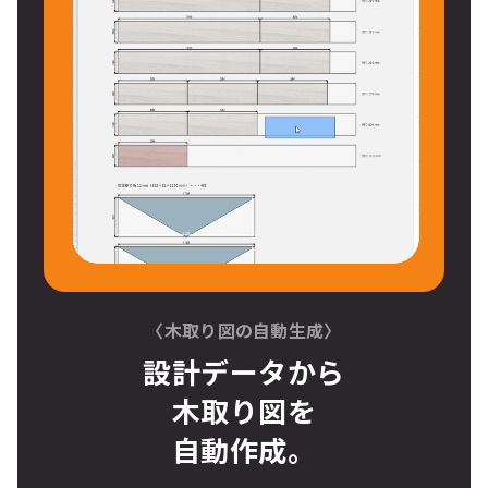
〈木取り図の自動生成〉
設計データから
木取り図
を
自動作成。