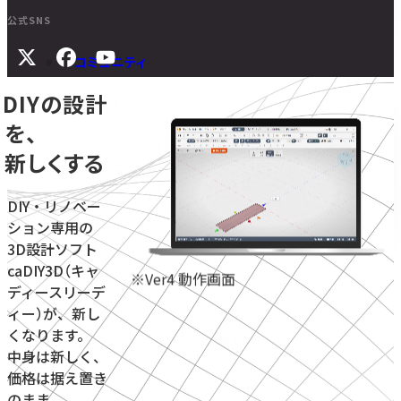
公式SNS
コミュニティ
DIYの設計
サポート
を、
よくある質問
新しくする
マニュアル
旧バージョンダウンロード
DIY・リノベー
ション専用の
3D設計ソフト
ニュース
caDIY3D（キャ
※Ver4 動作画面
ディースリーデ
お問い合わせ
ィー）が、新し
くなります。
無料体験をはじめる
学校・教育機関向け
中身は新しく、
価格は据え置き
のまま。