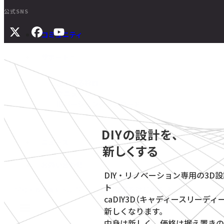
公式SNS
コミュニティ
サポート
よくある質問
マニュアル
旧バージョンダウンロード
DIYの設計を、
ニュース
新しくする
お問い合わせ
DIY・リノベーション専用の3D
ト
無料体験をはじめる
学校・教育機関向け
caDIY3D（キャディースリーディ
新しくなります。
中身は新しく、価格は据え置きの