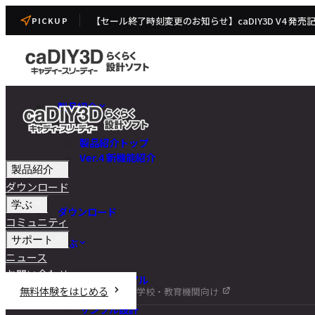
【セール終了時刻変更のお知らせ】caDIY3D V4 発売
PICKUP
製品紹介
製品紹介トップ
Ver.4 新機能紹介
製品紹介
ダウンロード
学ぶ
ダウンロード
コミュニティ
サポート
学ぶ
ニュース
お問い合わせ
チュートリアル
無料体験をはじめる
学校・教育機関向け
DIY講座
サンプル設計