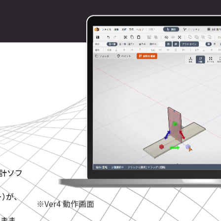
設計ソフ
ー）が、
※Ver4 動作画面
まま。