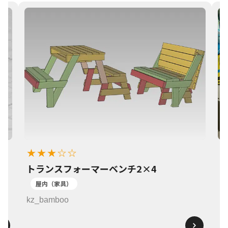
★★★☆☆
トランスフォーマーベンチ2×4
1
屋内（家具）
k
kz_bamboo