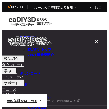
【セール終了時刻変更のお知らせ】caDIY3D V4 発売記念セール
‹
›
1
/
3
PICKUP
製品紹介
製品紹介トップ
Ver.4 新機能紹介
製品紹介
ダウンロード
学ぶ
ダウンロード
コミュニティ
サポート
学ぶ
ニュース
お問い合わせ
チュートリアル
無料体験をはじめる
学校・教育機関向け
DIY講座
サンプル設計