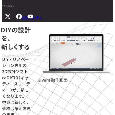
公式SNS
コミュニティ
DIYの設計
サポート
を、
よくある質問
新しくする
マニュアル
旧バージョンダウンロード
DIY・リノベー
ション専用の
3D設計ソフト
ニュース
caDIY3D（キャ
※Ver4 動作画面
ディースリーデ
お問い合わせ
ィー）が、新し
くなります。
無料体験をはじめる
学校・教育機関向け
中身は新しく、
価格は据え置き
のまま。