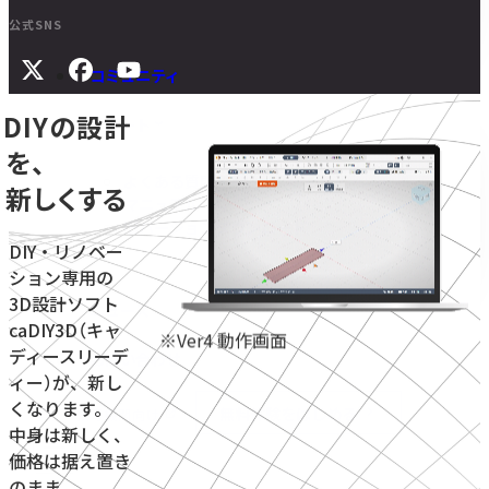
公式SNS
コミュニティ
DIYの設計
サポート
を、
よくある質問
新しくする
マニュアル
旧バージョンダウンロード
DIY・リノベー
ション専用の
3D設計ソフト
ニュース
caDIY3D（キャ
※Ver4 動作画面
ディースリーデ
お問い合わせ
ィー）が、新し
くなります。
無料体験をはじめる
学校・教育機関向け
中身は新しく、
価格は据え置き
のまま。