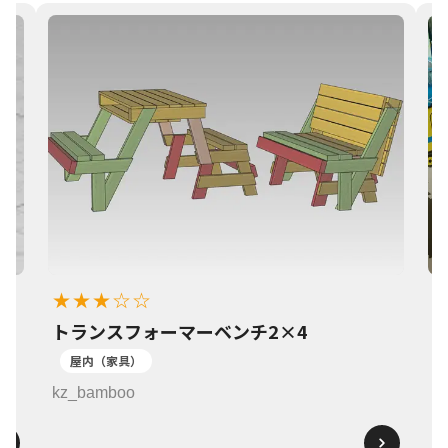
★★★☆☆
トランスフォーマーベンチ2×4
1
屋内（家具）
k
kz_bamboo