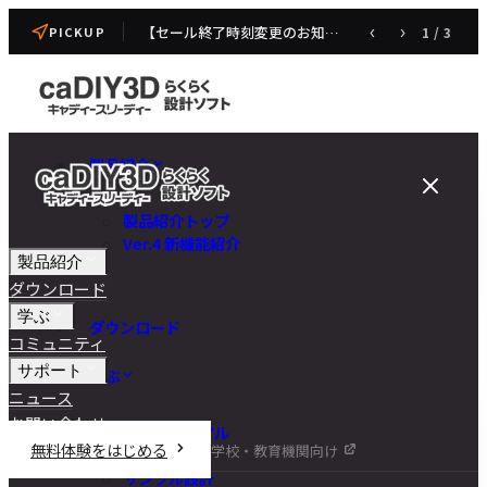
【セール終了時刻変更のお知らせ】caDIY3D V4 発売記念セール
‹
›
1
/
3
PICKUP
製品紹介
製品紹介トップ
Ver.4 新機能紹介
製品紹介
ダウンロード
学ぶ
ダウンロード
コミュニティ
サポート
学ぶ
ニュース
お問い合わせ
チュートリアル
無料体験をはじめる
学校・教育機関向け
DIY講座
サンプル設計