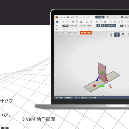
設計ソフ
ー）が、
※Ver4 動作画面
まま。