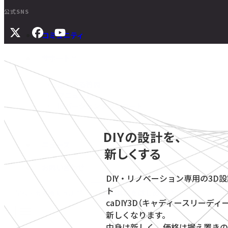
公式SNS
コミュニティ
サポート
よくある質問
マニュアル
旧バージョンダウンロード
DIYの設計を、
ニュース
新しくする
お問い合わせ
DIY・リノベーション専用の3D
ト
無料体験をはじめる
学校・教育機関向け
caDIY3D（キャディースリーディ
新しくなります。
中身は新しく、価格は据え置きの