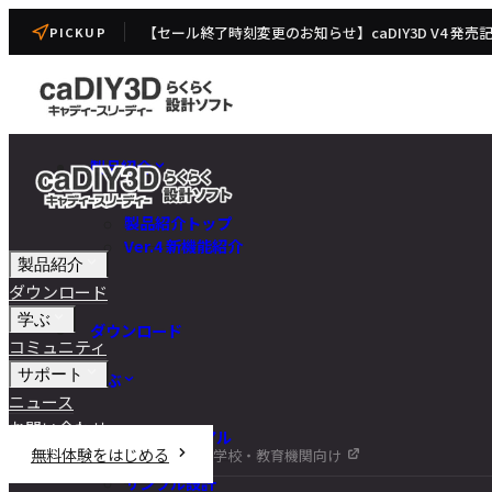
【セール終了時刻変更のお知らせ】caDIY3D V4 発売
PICKUP
製品紹介
製品紹介トップ
Ver.4 新機能紹介
製品紹介
ダウンロード
学ぶ
ダウンロード
コミュニティ
サポート
学ぶ
ニュース
お問い合わせ
チュートリアル
無料体験をはじめる
学校・教育機関向け
DIY講座
サンプル設計