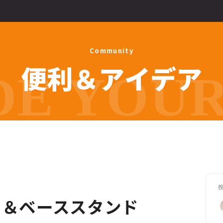
C
o
m
m
u
n
i
t
y
便
利
＆
ア
イ
デ
ア
E YOUR 
ー＆ベーススタンド