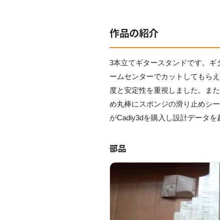
作品の紹介
3本立てギタースタンドです。ギ
ームセンターでカットしてもら
度と安定性を重視しました。ま
め丸棒にスポンジの滑り止めシートを
がCadiy3dを購入し設計データ
部品