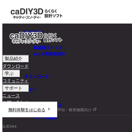
製品紹介
製品紹介トップ
Ver.4 新機能紹介
製品紹介
ダウンロード
学ぶ
ダウンロード
コミュニティ
サポート
学ぶ
ニュース
お問い合わせ
チュートリアル
無料体験をはじめる
学校・教育機関向け
DIY講座
サンプル設計
公式SNS