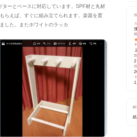
ギターとベースに対応しています。SPF材と丸材
もらえば、すぐに組み立てられます。楽器を置
ました。またホワイトのラッカ
2
1
材
紙