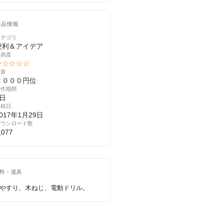
作品情報
カテゴリ
便利＆アイデア
難易度
★☆☆☆☆
予算
２０００円位
製作期間
2日
投稿日
017年1月29日
ダウンロード数
,077
料・道具
やすり、木ねじ、電動ドリル。