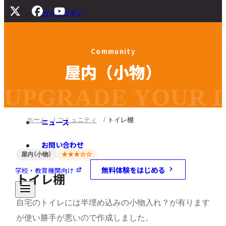
コミュニティ
サポート
C
o
m
m
u
n
i
t
y
よくある質問
屋
内
（
小
物
）
マニュアル
旧バージョンダウンロード
UPGRADE YOUR DI
ホーム
コミュニティ
トイレ棚
ニュース
お問い合わせ
屋内（小物）
★★★☆☆
無料体験をはじめる
学校・教育機関向け
トイレ棚
自宅のトイレには半埋め込みの小物入れ？が有ります
が使い勝手が悪いので作成しました。