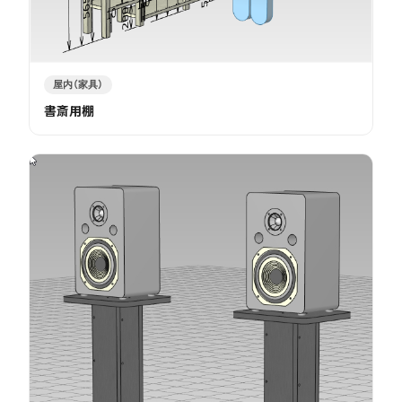
屋内（家具）
書斎用棚