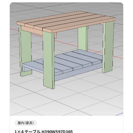
屋内（家具）
1×4 テーブル H390W597D365