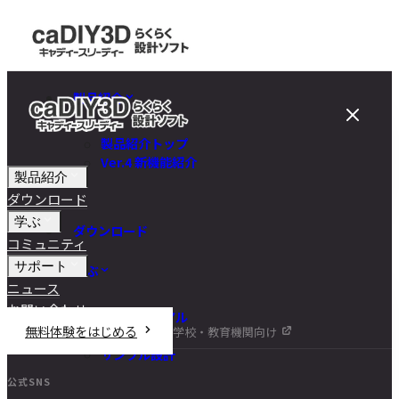
製品紹介
製品紹介トップ
Ver.4 新機能紹介
製品紹介
ダウンロード
学ぶ
ダウンロード
コミュニティ
サポート
学ぶ
ニュース
お問い合わせ
チュートリアル
無料体験をはじめる
学校・教育機関向け
DIY講座
サンプル設計
公式SNS