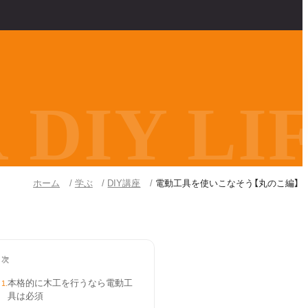
DIY LIF
ホーム
学ぶ
DIY講座
電動工具を使いこなそう【丸のこ編】
目次
本格的に木工を行うなら電動工
1
.
具は必須