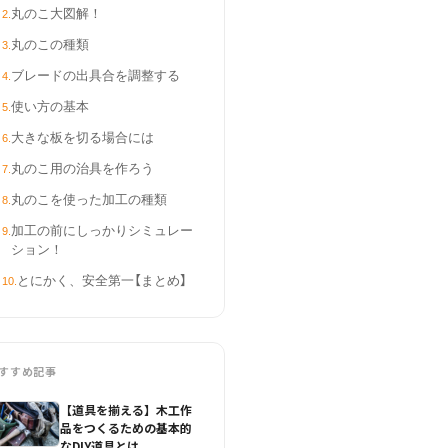
丸のこ大図解！
2
.
丸のこの種類
3
.
ブレードの出具合を調整する
4
.
使い方の基本
5
.
大きな板を切る場合には
6
.
丸のこ用の治具を作ろう
7
.
丸のこを使った加工の種類
8
.
加工の前にしっかりシミュレー
9
.
ション！
とにかく、安全第一【まとめ】
10
.
すすめ記事
【道具を揃える】木工作
品をつくるための基本的
なDIY道具とは