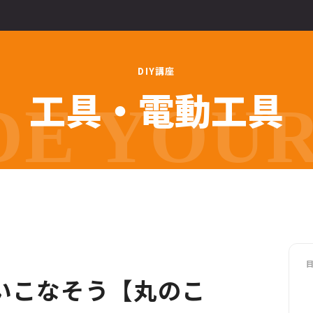
D
I
Y
講
座
工
具
・
電
動
工
具
E YOUR 
いこなそう【丸のこ