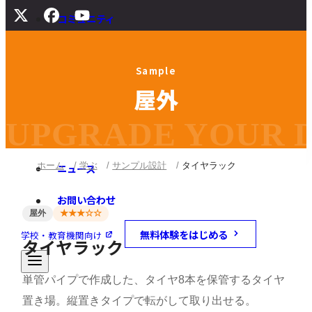
コミュニティ
サポート
S
a
m
p
l
e
よくある質問
屋
外
マニュアル
旧バージョンダウンロード
UPGRADE YOUR DI
ホーム
学ぶ
サンプル設計
タイヤラック
ニュース
お問い合わせ
屋外
★★★☆☆
無料体験をはじめる
学校・教育機関向け
タイヤラック
単管パイプで作成した、タイヤ8本を保管するタイヤ
置き場。縦置きタイプで転がして取り出せる。