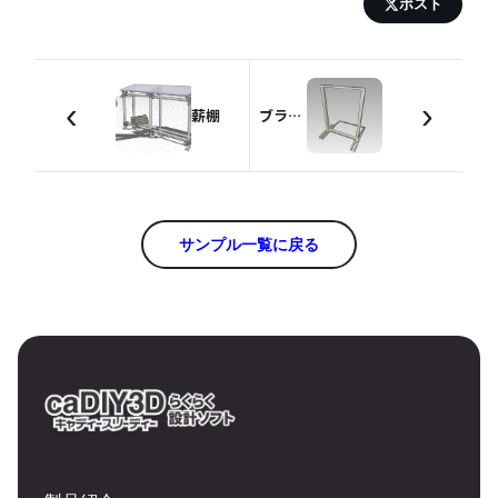
ポスト
‹
›
薪棚
ブランコ式ハンモック台
サンプル一覧に戻る