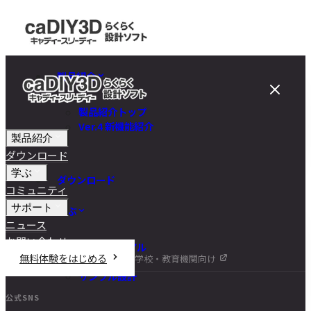
製品紹介
製品紹介トップ
Ver.4 新機能紹介
製品紹介
ダウンロード
学ぶ
ダウンロード
コミュニティ
サポート
学ぶ
ニュース
お問い合わせ
チュートリアル
無料体験をはじめる
学校・教育機関向け
DIY講座
サンプル設計
公式SNS