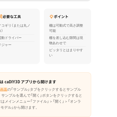
必要な工具
ポイント
ノコギリ（または丸ノ
棚は可動式で高さ調整
コ）
可能
電動ドライバー
棚を差し込む隙間は現
物あわせで
メジャー
ピッタリとはまりやす
い
 caDIY3D アプリから開けます
画面
の「サンプル」タブをクリックするとサンプル
。サンプルを選んで「開く」ボタンをクリックすると
の方はメインメニュー「ファイル」＞「開く」＞「オンラ
ンモデル」から開けます。