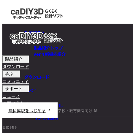
製品紹介
製品紹介トップ
Ver.4 新機能紹介
製品紹介
ダウンロード
学ぶ
ダウンロード
コミュニティ
サポート
学ぶ
ニュース
お問い合わせ
チュートリアル
無料体験をはじめる
学校・教育機関向け
DIY講座
サンプル設計
公式SNS