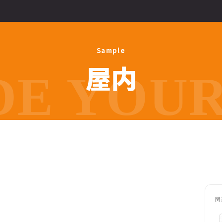
S
a
m
p
l
e
屋
内
E YOUR 
関