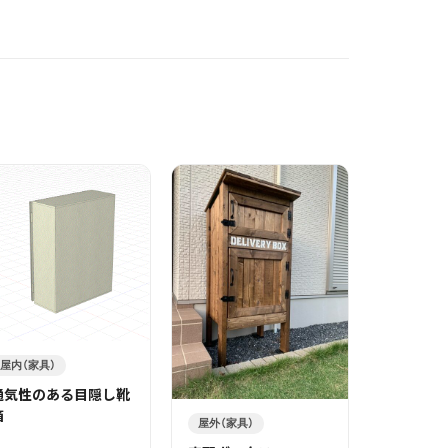
屋内（家具）
通気性のある目隠し靴
箱
屋外（家具）