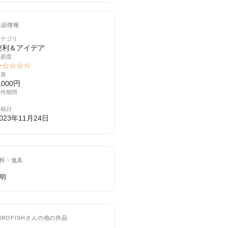
作品情報
カテゴリ
便利＆アイデア
難易度
★☆☆☆☆
予算
,000円
製作期間
投稿日
023年11月24日
料・道具
明
IIROFISH
さんの他の作品