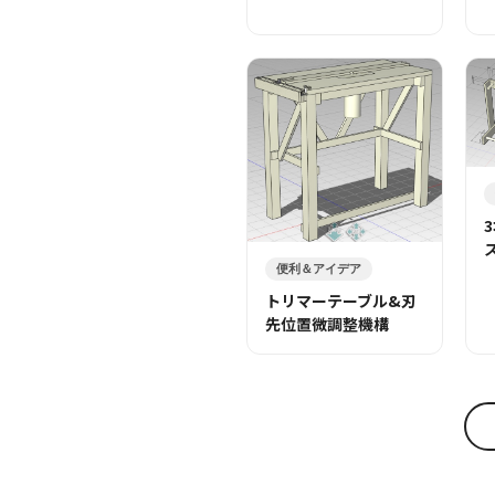
便利＆アイデア
トリマーテーブル&刃
先位置微調整機構