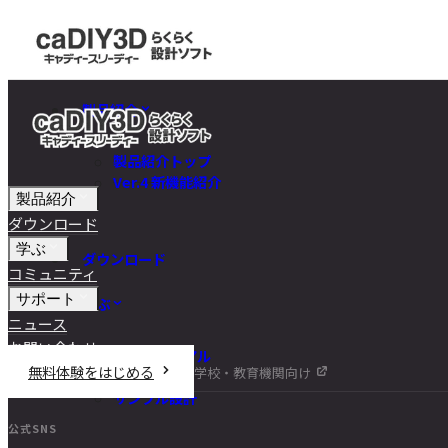
製品紹介
製品紹介トップ
Ver.4 新機能紹介
製品紹介
ダウンロード
学ぶ
ダウンロード
コミュニティ
サポート
学ぶ
ニュース
お問い合わせ
チュートリアル
無料体験をはじめる
学校・教育機関向け
DIY講座
サンプル設計
公式SNS