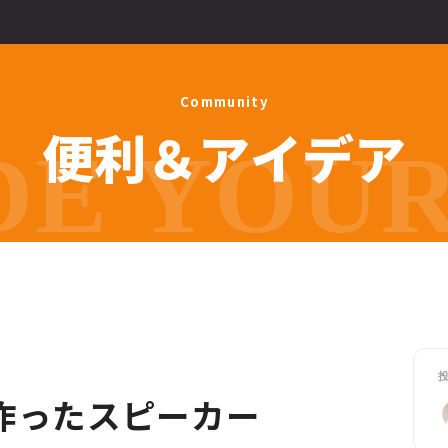
C
o
m
m
u
n
i
t
y
便
利
＆
ア
イ
デ
ア
E YOUR 
作ったスピーカー