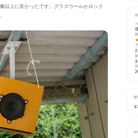
像以上に良かったです。グラスウールかロック
。
2
3
2
材
不
H