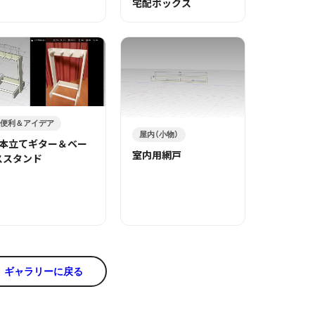
宅配ボックス
便利＆アイデア
屋内（小物）
3本立てギター＆ベー
室内用網戸
ススタンド
ギャラリーに戻る