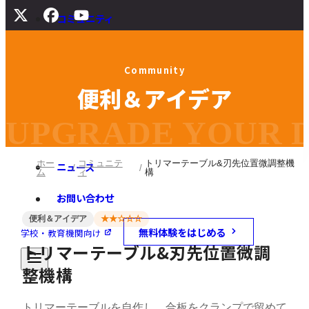
コミュニティ
サポート
C
o
m
m
u
n
i
t
y
よくある質問
便
利
＆
ア
イ
デ
ア
マニュアル
旧バージョンダウンロード
UPGRADE YOUR DI
ホー
コミュニテ
トリマーテーブル&刃先位置微調整機
ニュース
ム
ィ
構
お問い合わせ
便利＆アイデア
★★☆☆☆
無料体験をはじめる
学校・教育機関向け
トリマーテーブル&刃先位置微調
整機構
トリマーテーブルを自作し、合板をクランプで留めて