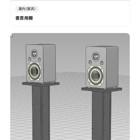
屋内（家具）
書斎用棚