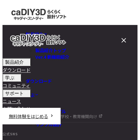
製品紹介
製品紹介トップ
Ver.4 新機能紹介
製品紹介
ダウンロード
学ぶ
ダウンロード
コミュニティ
サポート
学ぶ
ニュース
お問い合わせ
チュートリアル
無料体験をはじめる
学校・教育機関向け
DIY講座
サンプル設計
公式SNS