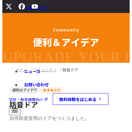
コミュニティ
サポート
C
o
m
m
u
n
i
t
y
よくある質問
便
利
＆
ア
イ
デ
ア
マニュアル
旧バージョンダウンロード
UPGRADE YOUR DI
ホーム
コミュニティ
防音ドア
ニュース
お問い合わせ
便利＆アイデア
★★★☆☆
無料体験をはじめる
学校・教育機関向け
防音ドア
自作防音室用のドアをつくりました。