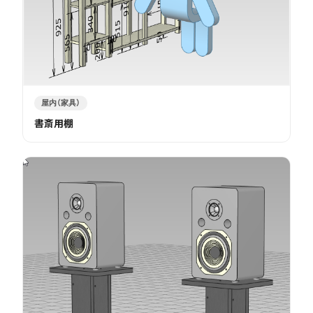
屋内（家具）
書斎用棚