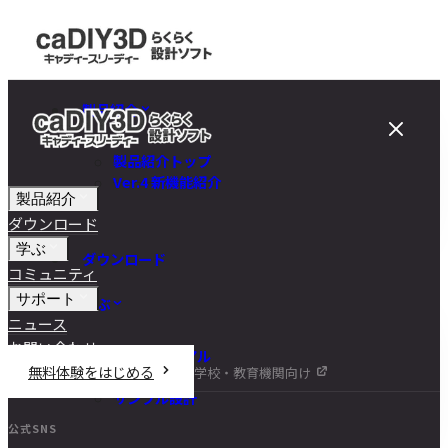
製品紹介
製品紹介トップ
Ver.4 新機能紹介
製品紹介
ダウンロード
学ぶ
ダウンロード
コミュニティ
サポート
学ぶ
ニュース
お問い合わせ
チュートリアル
無料体験をはじめる
学校・教育機関向け
DIY講座
サンプル設計
公式SNS