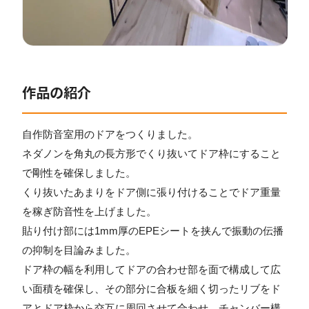
作品の紹介
自作防音室用のドアをつくりました。
ネダノンを角丸の長方形でくり抜いてドア枠にすること
で剛性を確保しました。
くり抜いたあまりをドア側に張り付けることでドア重量
を稼ぎ防音性を上げました。
貼り付け部には1mm厚のEPEシートを挟んで振動の伝播
の抑制を目論みました。
ドア枠の幅を利用してドアの合わせ部を面で構成して広
い面積を確保し、その部分に合板を細く切ったリブをド
アとドア枠から交互に周回させて合わせ、チャンバー構