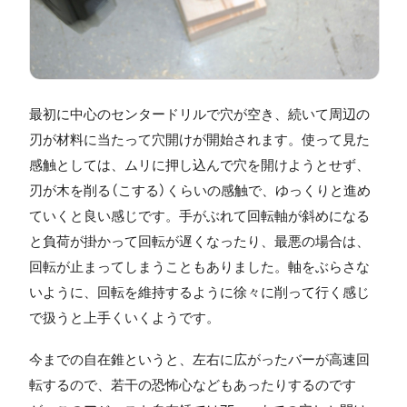
最初に中心のセンタードリルで穴が空き、続いて周辺の
刃が材料に当たって穴開けが開始されます。使って見た
感触としては、ムリに押し込んで穴を開けようとせず、
刃が木を削る（こする）くらいの感触で、ゆっくりと進め
ていくと良い感じです。手がぶれて回転軸が斜めになる
と負荷が掛かって回転が遅くなったり、最悪の場合は、
回転が止まってしまうこともありました。軸をぶらさな
いように、回転を維持するように徐々に削って行く感じ
で扱うと上手くいくようです。
今までの自在錐というと、左右に広がったバーが高速回
転するので、若干の恐怖心などもあったりするのです