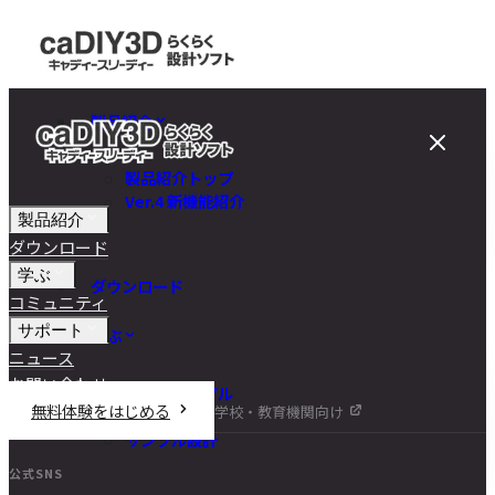
製品紹介
製品紹介トップ
Ver.4 新機能紹介
製品紹介
ダウンロード
学ぶ
ダウンロード
コミュニティ
サポート
学ぶ
ニュース
お問い合わせ
チュートリアル
無料体験をはじめる
学校・教育機関向け
DIY講座
サンプル設計
公式SNS