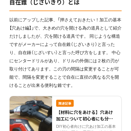
自在錐（じざいきり）とは
以前にアップした記事、「押さえておきたい！加工の基本
【穴あけ編】」で、大きめの穴を開ける為の道具として紹介
だけしましたが、穴を開ける道具です。 同じような構造
ですがメーカーによって自在錐（じざいきり）と言った
り、自在錘（じざいすい）と言った呼び方をします。 中心
にセンタードリルがあり、ドリルの外側には２枚の刃が
取り付けてあります。この刃の間隔は変更することが可
能で、間隔を変更することで自在に直径の異なる穴を開
けることが出来る便利な錐です。
関連記事
【材料に穴をあける】穴あけ
加工について初心者にも分か
りやすく解説
DIY初心者向けに穴あけ加工の基本