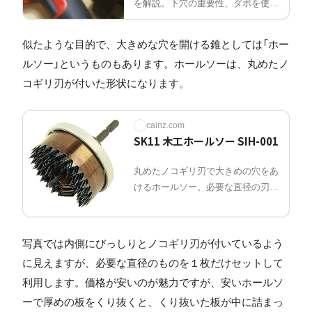
を解説。下穴の重要性、ダボを使っ
た接合、埋め木処理、貫通穴の捨て
板まで、実践的なテクニックと必要
似たような目的で、大きめな穴を開ける錐としては「ホー
な工具を紹介します。
ルソー」というものもあります。ホールソーは、丸めたノ
コギリ刃が付いた形状になります。
cainz.com
SK11 木工ホールソー SIH-001
丸めたノコギリ刃で大きめの穴をあ
けるホールソー。必要な直径の刃を
1枚セットして使います。
写真では内側にびっしりとノコギリ刃が付いているよう
に見えますが、必要な直径のものを１枚だけセットして
利用します。価格が安いのが魅力ですが、安いホールソ
ーで厚めの板をくり抜くと、くり抜いた板が中に詰まっ