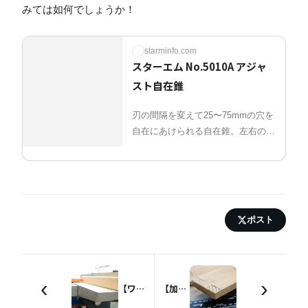
みては如何でしょうか！
starminfo.com
スターエム No.5010A アジャ
スト自在錐
刃の間隔を変えて25〜75mmの穴を
自在にあけられる自在錐。左右の刃
が連動して調整できます。
ポスト
‹
›
【ワンランク上】工作機械を使おう【手押しカンナ盤】
【加工法】三枚組手を紹介【超図解】