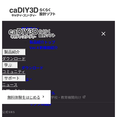
製品紹介
製品紹介トップ
Ver.4 新機能紹介
製品紹介
ダウンロード
学ぶ
ダウンロード
コミュニティ
サポート
学ぶ
ニュース
お問い合わせ
チュートリアル
無料体験をはじめる
学校・教育機関向け
DIY講座
サンプル設計
公式SNS