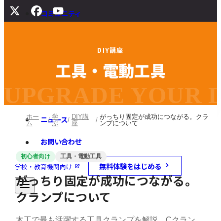
コミュニティ
サポート
D
I
Y
講
座
よくある質問
工
具
・
電
動
工
具
マニュアル
旧バージョンダウンロード
UPGRADE YOUR DI
ホー
学
DIY講
がっちり固定が成功につながる。クラ
ニュース
ム
ぶ
座
ンプについて
お問い合わせ
初心者向け
工具・電動工具
無料体験をはじめる
学校・教育機関向け
がっちり固定が成功につながる。
クランプについて
木工で最も活躍する工具クランプを解説。Cクラン