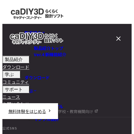
製品紹介
製品紹介トップ
Ver.4 新機能紹介
製品紹介
ダウンロード
学ぶ
ダウンロード
コミュニティ
サポート
学ぶ
ニュース
お問い合わせ
チュートリアル
無料体験をはじめる
学校・教育機関向け
DIY講座
サンプル設計
公式SNS