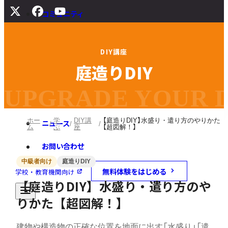
コミュニティ
サポート
D
I
Y
講
座
よくある質問
庭
造
り
D
I
Y
マニュアル
旧バージョンダウンロード
UPGRADE YOUR DI
ホー
学
DIY講
【庭造りDIY】水盛り・遣り方のやりかた
ニュース
ム
ぶ
座
【超図解！】
お問い合わせ
中級者向け
庭造りDIY
無料体験をはじめる
学校・教育機関向け
【庭造りDIY】水盛り・遣り方のや
りかた【超図解！】
建物や構造物の正確な位置を地面に出す「水盛り」「遣