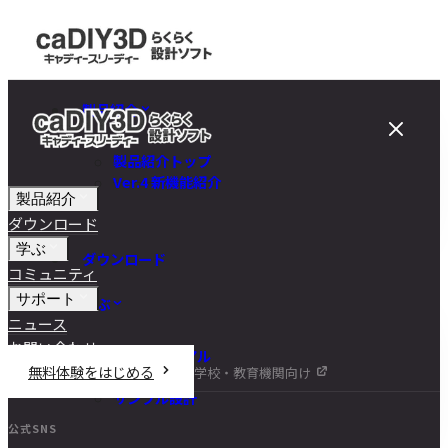
製品紹介
製品紹介トップ
Ver.4 新機能紹介
製品紹介
ダウンロード
学ぶ
ダウンロード
コミュニティ
サポート
学ぶ
ニュース
お問い合わせ
チュートリアル
無料体験をはじめる
学校・教育機関向け
DIY講座
サンプル設計
公式SNS