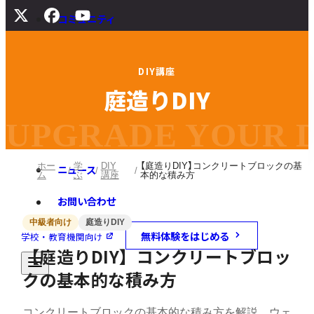
コミュニティ
サポート
D
I
Y
講
座
よくある質問
庭
造
り
D
I
Y
マニュアル
旧バージョンダウンロード
UPGRADE YOUR DI
ホー
学
DIY
【庭造りDIY】コンクリートブロックの基
ニュース
ム
ぶ
講座
本的な積み方
お問い合わせ
中級者向け
庭造りDIY
無料体験をはじめる
学校・教育機関向け
【庭造りDIY】コンクリートブロッ
クの基本的な積み方
コンクリートブロックの基本的な積み方を解説。ウェ