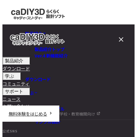
製品紹介
製品紹介トップ
Ver.4 新機能紹介
製品紹介
ダウンロード
学ぶ
ダウンロード
コミュニティ
サポート
学ぶ
ニュース
お問い合わせ
チュートリアル
無料体験をはじめる
学校・教育機関向け
DIY講座
サンプル設計
公式SNS