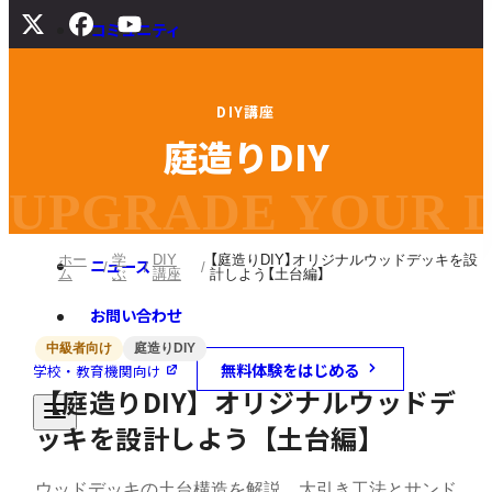
コミュニティ
サポート
D
I
Y
講
座
よくある質問
庭
造
り
D
I
Y
マニュアル
旧バージョンダウンロード
UPGRADE YOUR DI
ホー
学
DIY
【庭造りDIY】オリジナルウッドデッキを設
ニュース
ム
ぶ
講座
計しよう【土台編】
お問い合わせ
中級者向け
庭造りDIY
無料体験をはじめる
学校・教育機関向け
【庭造りDIY】オリジナルウッドデ
ッキを設計しよう【土台編】
ウッドデッキの土台構造を解説。大引き工法とサンド