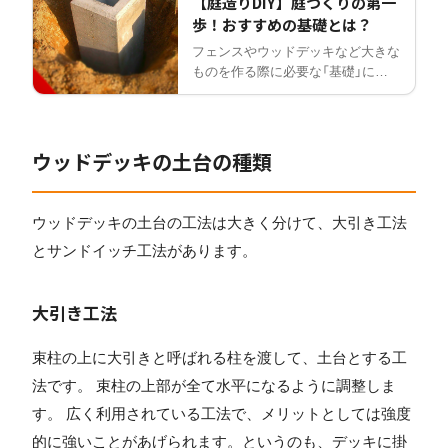
【庭造りDIY】庭づくりの第一
歩！おすすめの基礎とは？
フェンスやウッドデッキなど大きな
ものを作る際に必要な「基礎」につ
いて解説。DIYで比較的簡単にでき
る独立基礎（直接埋め込み・フェン
スブロック・沓石・レンガ/平板）の
種類と作り方を紹介します。
ウッドデッキの土台の種類
ウッドデッキの土台の工法は大きく分けて、大引き工法
とサンドイッチ工法があります。
大引き工法
束柱の上に大引きと呼ばれる柱を渡して、土台とする工
法です。 束柱の上部が全て水平になるように調整しま
す。 広く利用されている工法で、メリットとしては強度
的に強いことがあげられます。というのも、デッキに掛