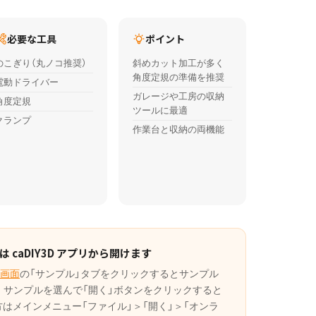
必要な工具
ポイント
のこぎり（丸ノコ推奨）
斜めカット加工が多く
角度定規の準備を推奨
電動ドライバー
ガレージや工房の収納
角度定規
ツールに最適
クランプ
作業台と収納の両機能
 caDIY3D アプリから開けます
画面
の「サンプル」タブをクリックするとサンプル
。サンプルを選んで「開く」ボタンをクリックすると
の方はメインメニュー「ファイル」＞「開く」＞「オンラ