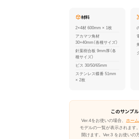
材料
2×4材 600mm × 1枚
アカマツ角材
30×40mm（各種サイズ）
針葉樹合板 9mm厚（各
種サイズ）
ビス 30/50/65mm
ステンレス蝶番 51mm
× 2枚
このサンプルは
Ver.4をお使いの場合、
ホーム
モデルの一覧が表示されます
開けます。Ver.3 をお使い