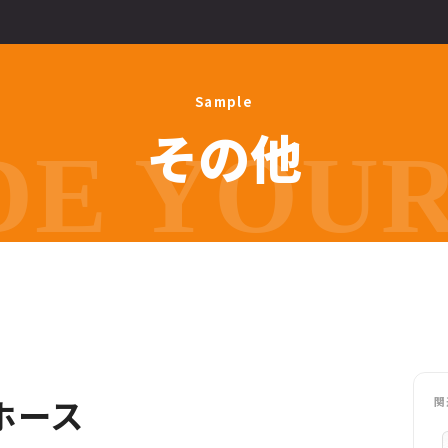
S
a
m
p
l
e
そ
の
他
E YOUR 
ホース
関