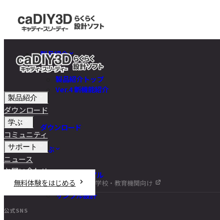
製品紹介
製品紹介トップ
Ver.4 新機能紹介
製品紹介
ダウンロード
学ぶ
ダウンロード
コミュニティ
サポート
学ぶ
ニュース
お問い合わせ
チュートリアル
無料体験をはじめる
学校・教育機関向け
DIY講座
サンプル設計
公式SNS