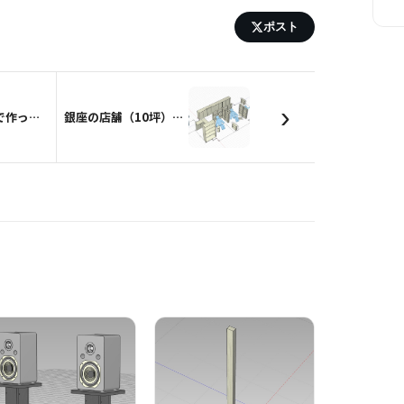
ポスト
›
ペットボトルで作った野鳥の餌台（改良版）
銀座の店舗（10坪）をDIYで立ち上げ！