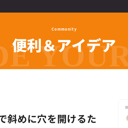
C
o
m
m
u
n
i
t
y
便
利
＆
ア
イ
デ
ア
E YOUR 
盤で斜めに穴を開けるた