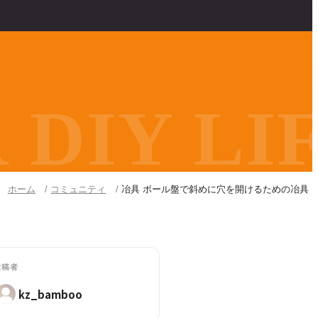
DIY LIF
ホーム
コミュニティ
冶具 ボール盤で斜めに穴を開けるための冶具
投稿者
kz_bamboo