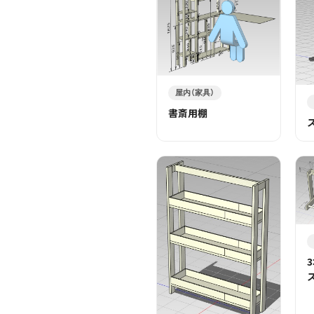
屋内（家具）
書斎用棚