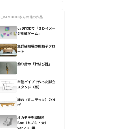
Z_BAMBOO
さんの他の作品
caDIY3Dで「３Ｄイメー
ジ訓練ゲーム」
魚群探知機の振動子フロ
ート
釣り針の「針結び器」
単管パイプで作った脚立
スタンド（再）
縁台（ミニデッキ）2X4
6f
オカモチ型調味料
Box（ヒノキ・大）
Ver.2.3.1再