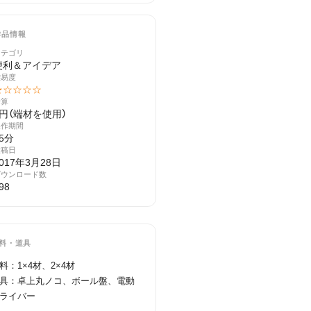
作品情報
カテゴリ
便利＆アイデア
難易度
★☆☆☆☆
予算
0円（端材を使用）
製作期間
5分
投稿日
017年3月28日
ダウンロード数
98
料・道具
料：1×4材、2×4材

具：卓上丸ノコ、ボール盤、電動
ライバー