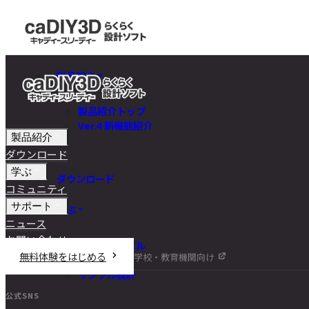
製品紹介
製品紹介トップ
Ver.4 新機能紹介
製品紹介
ダウンロード
学ぶ
ダウンロード
コミュニティ
サポート
学ぶ
ニュース
お問い合わせ
チュートリアル
無料体験をはじめる
学校・教育機関向け
DIY講座
サンプル設計
公式SNS