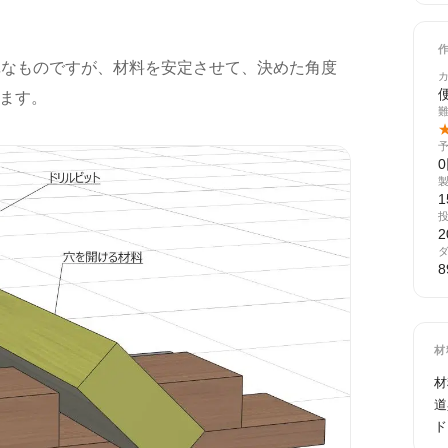
単なものですが、材料を安定させて、決めた角度
ます。
1
2
8
材
材
道
ド