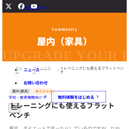
コミュニティ
サポート
C
o
m
m
u
n
i
t
y
よくある質問
屋
内
（
家
具
）
マニュアル
旧バージョンダウンロード
UPGRADE YOUR DI
ホー
コミュニテ
トレーニングにも使えるフラットベン
ニュース
ム
ィ
チ
お問い合わせ
屋内（家具）
★☆☆☆☆
無料体験をはじめる
学校・教育機関向け
トレーニングにも使えるフラット
ベンチ
最近、ダイエットで走ったりしているのですが、なか