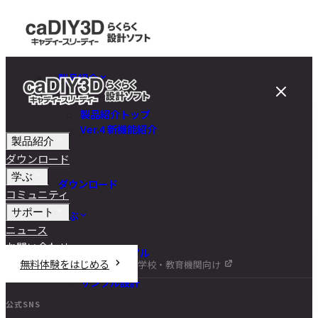
製品紹介
製品紹介トップ
Ver.4 新機能紹介
製品紹介
ダウンロード
学ぶ
ダウンロード
コミュニティ
サポート
学ぶ
ニュース
お問い合わせ
チュートリアル
無料体験をはじめる
学校・教育機関向け
DIY講座
サンプル設計
公式SNS