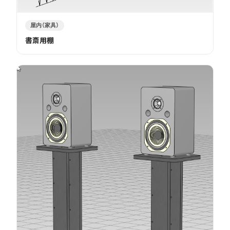
屋内（家具）
書斎用棚