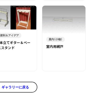
便利＆アイデア
屋内（小物）
3本立てギター＆ベー
室内用網戸
ススタンド
ギャラリーに戻る