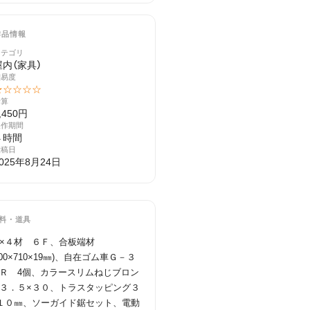
作品情報
カテゴリ
屋内（家具）
難易度
★☆☆☆☆
予算
,450円
製作期間
４時間
投稿日
025年8月24日
料・道具
×４材　６Ｆ、合板端材
400×710×19㎜)、自在ゴム車Ｇ－３
Ｒ　4個、カラースリムねじブロン
３．５×３０、トラスタッピング３
１０㎜、ソーガイド鋸セット、電動