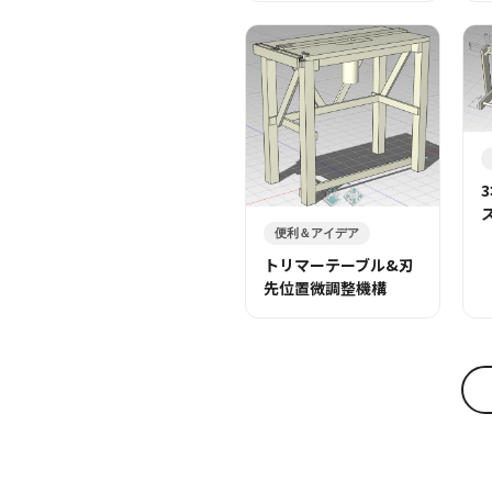
便利＆アイデア
トリマーテーブル&刃
先位置微調整機構