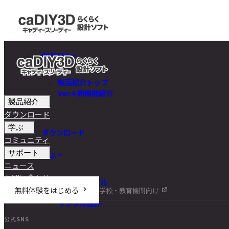
製品紹介
製品紹介トップ
Ver.4 新機能紹介
製品紹介
ダウンロード
学ぶ
ダウンロード
コミュニティ
サポート
学ぶ
ニュース
お問い合わせ
チュートリアル
無料体験をはじめる
学校・教育機関向け
DIY講座
サンプル設計
公式SNS