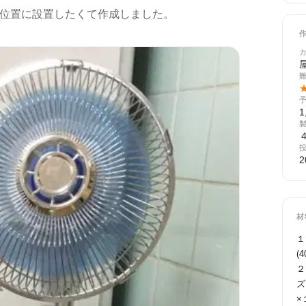
位置に設置したくて作成しました。
1
2
材
１
(
２
ズ
×