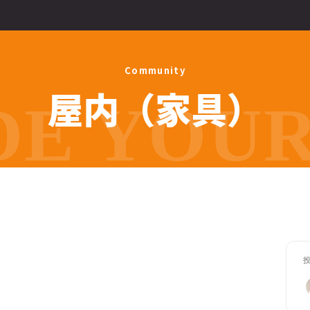
C
o
m
m
u
n
i
t
y
屋
内
（
家
具
）
E YOUR 