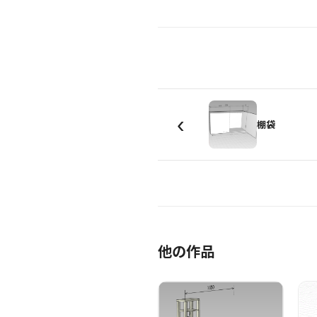
‹
棚袋
他の作品