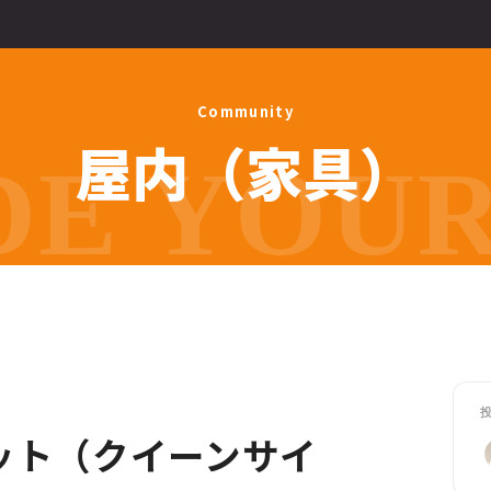
C
o
m
m
u
n
i
t
y
屋
内
（
家
具
）
E YOUR 
ット（クイーンサイ