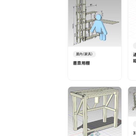
屋内（家具）
書斎用棚