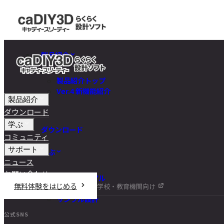
製品紹介
製品紹介トップ
Ver.4 新機能紹介
製品紹介
ダウンロード
学ぶ
ダウンロード
コミュニティ
サポート
学ぶ
ニュース
お問い合わせ
チュートリアル
無料体験をはじめる
学校・教育機関向け
DIY講座
サンプル設計
公式SNS