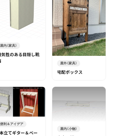
屋内（家具）
通気性のある目隠し靴
箱
屋外（家具）
宅配ボックス
便利＆アイデア
屋内（小物）
3本立てギター＆ベー