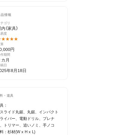
作品情報
カテゴリ
屋内（家具）
難易度
★★★★★
予算
0,000円
製作期間
２カ月
投稿日
025年8月18日
料・道具
具：

スライド丸鋸、丸鋸、インパクト
ライバー、電動ドリル、プレナ
、トリマー、追いノミ、手ノコ

料：杉材(W x H x L)
