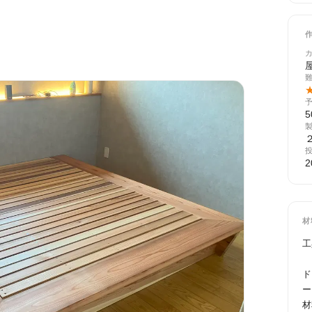
5
2
材
工
　
ド
ー
材