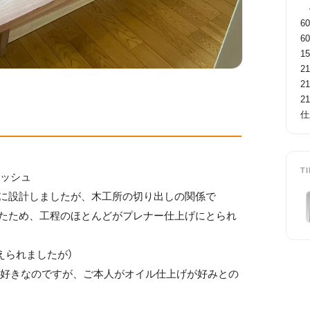
　4
60
60
15
21
21
21
仕
T
ニッシュ
主に設計しましたが、木工所の切り出しの関係で
ったため、工程のほとんどがプレナー仕上げにとられ
えられましたが）
が好きなのですが、ご本人がオイル仕上げが好みとの
。