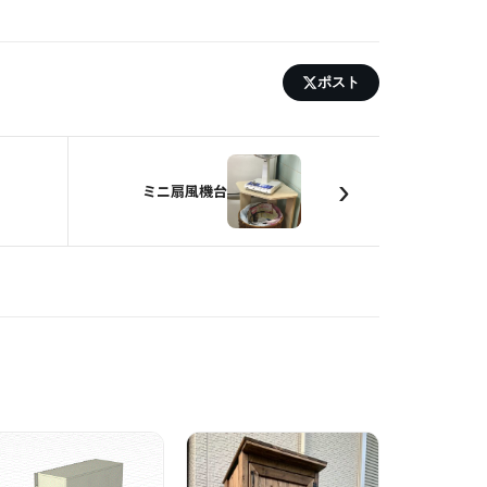
ポスト
›
ミニ扇風機台