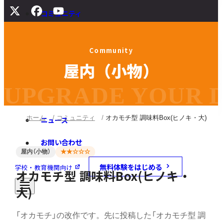
コミュニティ
サポート
C
o
m
m
u
n
i
t
y
よくある質問
屋
内
（
小
物
）
マニュアル
旧バージョンダウンロード
UPGRADE YOUR DI
ホーム
コミュニティ
オカモチ型 調味料Box(ヒノキ・大)
ニュース
お問い合わせ
屋内（小物）
★★☆☆☆
無料体験をはじめる
学校・教育機関向け
オカモチ型 調味料Box(ヒノキ・
大)
「オカモチ」の改作です。先に投稿した「オカモチ型 調