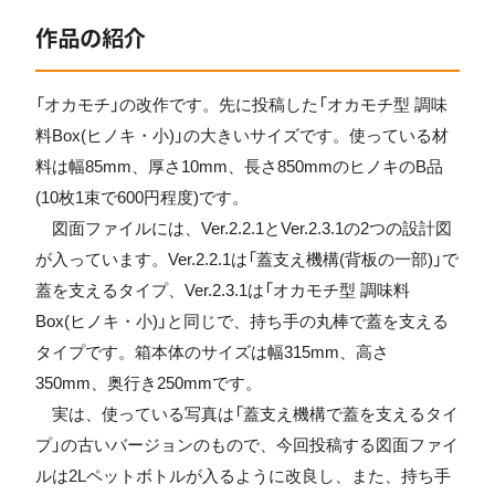
作品の紹介
「オカモチ」の改作です。先に投稿した「オカモチ型 調味
料Box(ヒノキ・小)」の大きいサイズです。使っている材
料は幅85mm、厚さ10mm、長さ850mmのヒノキのB品
(10枚1束で600円程度)です。
図面ファイルには、Ver.2.2.1とVer.2.3.1の2つの設計図
が入っています。Ver.2.2.1は「蓋支え機構(背板の一部)」で
蓋を支えるタイプ、Ver.2.3.1は「オカモチ型 調味料
Box(ヒノキ・小)」と同じで、持ち手の丸棒で蓋を支える
タイプです。箱本体のサイズは幅315mm、高さ
350mm、奥行き250mmです。
実は、使っている写真は「蓋支え機構で蓋を支えるタイ
プ」の古いバージョンのもので、今回投稿する図面ファイ
ルは2Lペットボトルが入るように改良し、また、持ち手