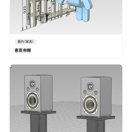
屋内（家具）
書斎用棚