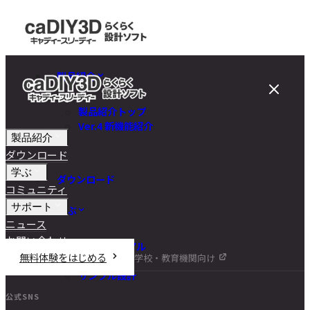
製品紹介
製品紹介トップ
Ver.4 新機能紹介
製品紹介
ダウンロード
学ぶ
ダウンロード
コミュニティ
サポート
学ぶ
ニュース
お問い合わせ
チュートリアル
無料体験をはじめる
学校・教育機関向け
DIY講座
サンプル設計
公式SNS