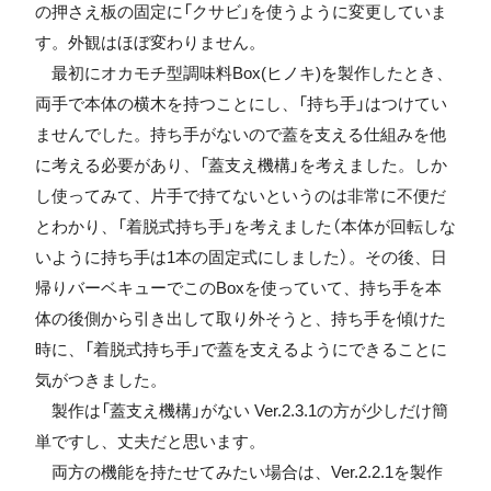
の押さえ板の固定に「クサビ」を使うように変更していま
す。外観はほぼ変わりません。
最初にオカモチ型調味料Box(ヒノキ)を製作したとき、
両手で本体の横木を持つことにし、「持ち手」はつけてい
ませんでした。持ち手がないので蓋を支える仕組みを他
に考える必要があり、「蓋支え機構」を考えました。しか
し使ってみて、片手で持てないというのは非常に不便だ
とわかり、「着脱式持ち手」を考えました（本体が回転しな
いように持ち手は1本の固定式にしました）。その後、日
帰りバーベキューでこのBoxを使っていて、持ち手を本
体の後側から引き出して取り外そうと、持ち手を傾けた
時に、「着脱式持ち手」で蓋を支えるようにできることに
気がつきました。
製作は「蓋支え機構」がない Ver.2.3.1の方が少しだけ簡
単ですし、丈夫だと思います。
両方の機能を持たせてみたい場合は、Ver.2.2.1を製作