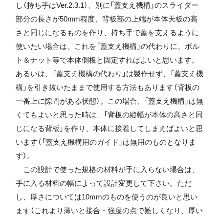
し（持ち手はVer.2.3.1）、別に「蓋支え機構」のスライダー
部分の長さが50mm程度、背板部の上端が本体天板の高
さと同じになるものを作り、持ち手で蓋を支えるように
使いたい場合は、これを「蓋支え機構」の代わりに、ボル
ト＆ナット等で本体側板と固定すればよいと思います。
あるいは、「蓋支え機構の代わり」は製作せず、「蓋支え機
構」を引き抜いたままで使用する方法もあります（背板の
一番上に隙間がある状態）。この場合、「蓋支え機構」は無
くてもよいと思った時は、「背板の縦幅が本体の高さと同
じになる背板」を作り、本体に接着してしまえばよいと思
います（「蓋支え機構用のガイド」は無用のものとなりま
す）。
この設計で使った規格の材料が手に入らない場合は、
手に入る材料の幅によって設計変更して下さい。ただ
し、厚さについては10mmのものを使うのが良いと思い
ます（これより薄いと接合・強度の点で難しくなり、厚い