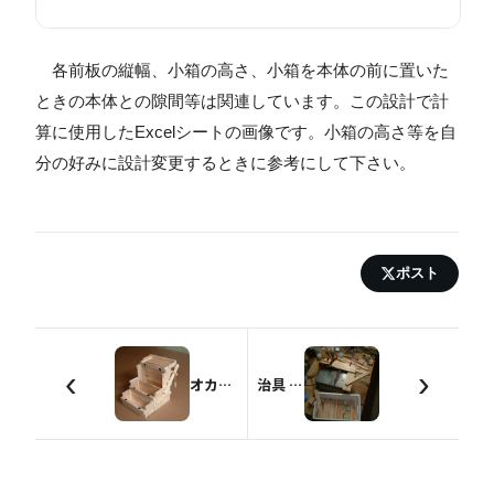
各前板の縦幅、小箱の高さ、小箱を本体の前に置いた
ときの本体との隙間等は関連しています。この設計で計
算に使用したExcelシートの画像です。小箱の高さ等を自
分の好みに設計変更するときに参考にして下さい。
ポスト
‹
›
オカモチ型 調味料Box(ヒノキ・小)
治具 丸のこスタンド用(2種類)