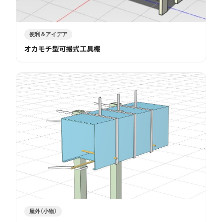
便利＆アイデア
オカモチ型可搬式工具棚
屋外（小物）