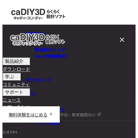
製品紹介
製品紹介トップ
Ver.4 新機能紹介
製品紹介
ダウンロード
学ぶ
ダウンロード
コミュニティ
サポート
学ぶ
ニュース
お問い合わせ
チュートリアル
無料体験をはじめる
学校・教育機関向け
DIY講座
サンプル設計
公式SNS