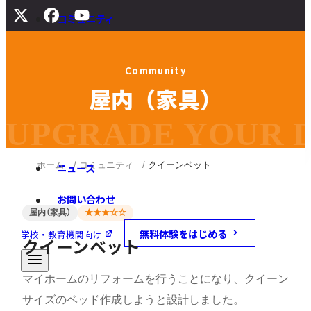
コミュニティ
サポート
C
o
m
m
u
n
i
t
y
よくある質問
屋
内
（
家
具
）
マニュアル
旧バージョンダウンロード
UPGRADE YOUR DI
ホーム
コミュニティ
クイーンベット
ニュース
お問い合わせ
屋内（家具）
★★★☆☆
無料体験をはじめる
学校・教育機関向け
クイーンベット
マイホームのリフォームを行うことになり、クイーン
サイズのベッド作成しようと設計しました。