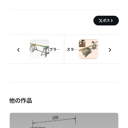
ポスト
‹
›
ブラケットを使わないSAW HORSE（馬）
スライド丸鋸用治具【定尺切り】
他の作品