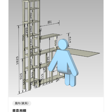
屋内（家具）
書斎用棚