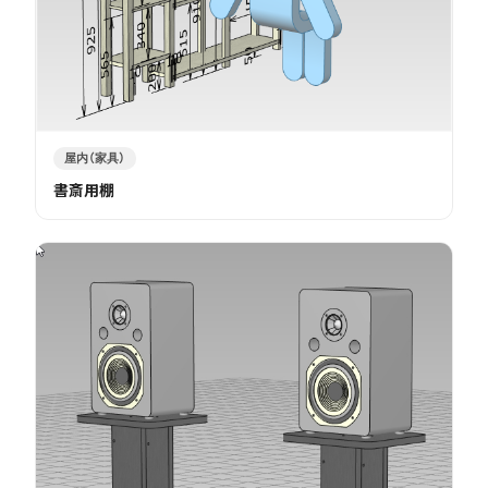
屋内（家具）
書斎用棚