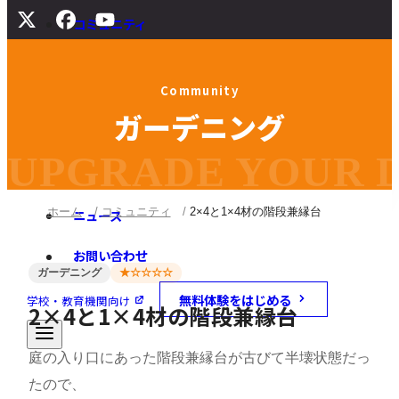
コミュニティ
サポート
C
o
m
m
u
n
i
t
y
よくある質問
ガ
ー
デ
ニ
ン
グ
マニュアル
旧バージョンダウンロード
UPGRADE YOUR DI
ホーム
コミュニティ
2×4と1×4材の階段兼縁台
ニュース
お問い合わせ
ガーデニング
★☆☆☆☆
無料体験をはじめる
学校・教育機関向け
2×4と1×4材の階段兼縁台
庭の入り口にあった階段兼縁台が古びて半壊状態だっ
たので、