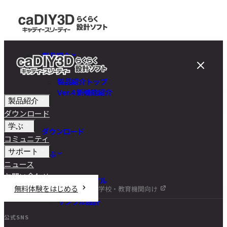
製品紹介
製品紹介トップ
Ver.4 新機能紹介
製品紹介
ダウンロード
学ぶ
ダウンロード
コミュニティ
サポート
学ぶ
ニュース
お問い合わせ
チュートリアル
無料体験をはじめる
学校・教育機関向け
DIY講座
サンプル設計
公式SNS