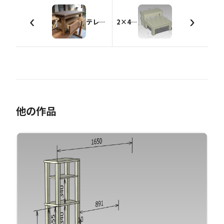
‹
›
テレビボード
2×4と1×4材の階段兼縁台
他の作品