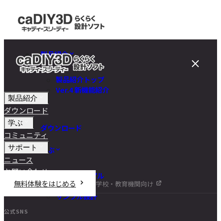
製品紹介
製品紹介トップ
Ver.4 新機能紹介
製品紹介
ダウンロード
学ぶ
ダウンロード
コミュニティ
サポート
学ぶ
ニュース
お問い合わせ
チュートリアル
無料体験をはじめる
学校・教育機関向け
DIY講座
サンプル設計
公式SNS