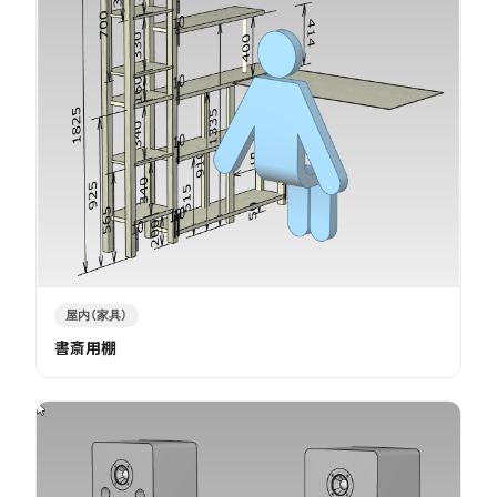
屋内（家具）
書斎用棚