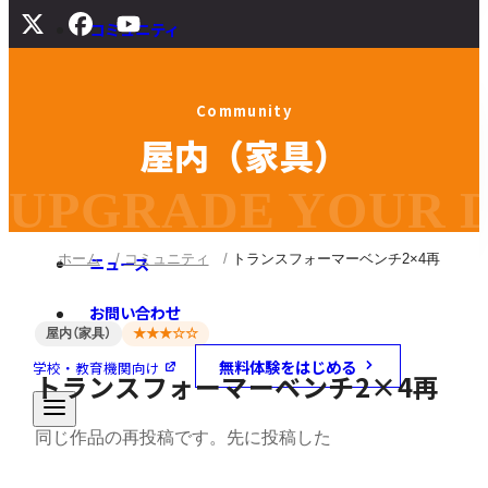
コミュニティ
サポート
C
o
m
m
u
n
i
t
y
よくある質問
屋
内
（
家
具
）
マニュアル
旧バージョンダウンロード
UPGRADE YOUR DI
ホーム
コミュニティ
トランスフォーマーベンチ2×4再
ニュース
お問い合わせ
屋内（家具）
★★★☆☆
無料体験をはじめる
学校・教育機関向け
トランスフォーマーベンチ2×4再
同じ作品の再投稿です。先に投稿した