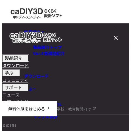
製品紹介
製品紹介トップ
Ver.4 新機能紹介
製品紹介
ダウンロード
学ぶ
ダウンロード
コミュニティ
サポート
学ぶ
ニュース
お問い合わせ
チュートリアル
無料体験をはじめる
学校・教育機関向け
DIY講座
サンプル設計
公式SNS