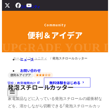
コミュニティ
サポート
C
o
m
m
u
n
i
t
y
よくある質問
便
利
＆
ア
イ
デ
ア
マニュアル
旧バージョンダウンロード
UPGRADE YOUR DI
ホーム
コミュニティ
発泡スチロールカッター
ニュース
お問い合わせ
便利＆アイデア
★★★☆☆
無料体験をはじめる
学校・教育機関向け
発泡スチロールカッター
家電製品などに入っている発泡スチロールの緩衝材な
どを、溶かしながら切断できる「発泡スチロールカッ