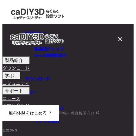
製品紹介
製品紹介トップ
Ver.4 新機能紹介
製品紹介
ダウンロード
学ぶ
ダウンロード
コミュニティ
サポート
学ぶ
ニュース
お問い合わせ
チュートリアル
無料体験をはじめる
学校・教育機関向け
DIY講座
サンプル設計
公式SNS