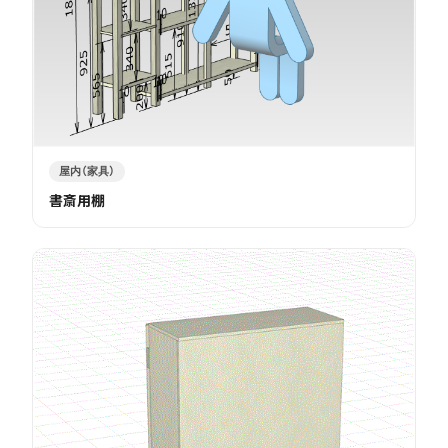
屋内（家具）
書斎用棚