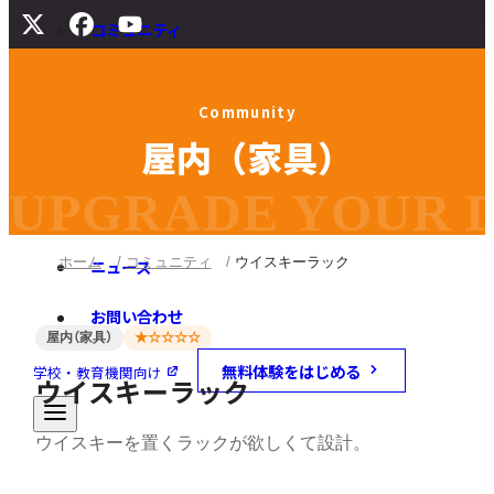
コミュニティ
サポート
C
o
m
m
u
n
i
t
y
よくある質問
屋
内
（
家
具
）
マニュアル
旧バージョンダウンロード
UPGRADE YOUR DI
ホーム
コミュニティ
ウイスキーラック
ニュース
お問い合わせ
屋内（家具）
★☆☆☆☆
無料体験をはじめる
学校・教育機関向け
ウイスキーラック
ウイスキーを置くラックが欲しくて設計。