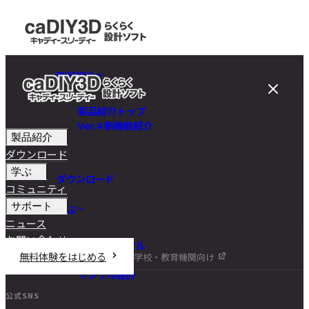
製品紹介
製品紹介トップ
Ver.4 新機能紹介
製品紹介
ダウンロード
学ぶ
ダウンロード
コミュニティ
サポート
学ぶ
ニュース
お問い合わせ
チュートリアル
無料体験をはじめる
学校・教育機関向け
DIY講座
サンプル設計
公式SNS