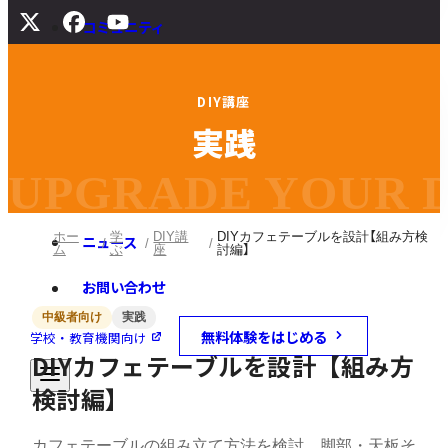
コミュニティ
サポート
D
I
Y
講
座
よくある質問
実
践
マニュアル
旧バージョンダウンロード
UPGRADE YOUR DI
ホー
学
DIY講
DIYカフェテーブルを設計【組み方検
ニュース
ム
ぶ
座
討編】
お問い合わせ
中級者向け
実践
無料体験をはじめる
学校・教育機関向け
DIYカフェテーブルを設計【組み方
検討編】
カフェテーブルの組み立て方法を検討。脚部・天板そ