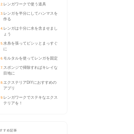
レンガワークで使う道具
2
.
レンガを半分にしてハンマスを
3
.
作る
レンガは十分に水を含ませまし
4
.
ょう
水糸を張ってビシッとまっすぐ
5
.
に
モルタルを使ってレンガを固定
6
.
スポンジで掃除すればキレイな
7
.
目地に
エクステリアDIYにおすすめの
8
.
アプリ
レンガワークでステキなエクス
9
.
テリアを！
すすめ記事