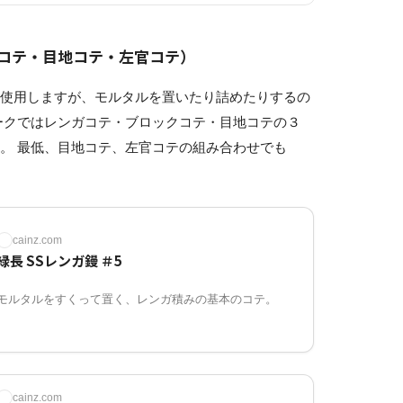
コテ・目地コテ・左官コテ）
を使用しますが、モルタルを置いたり詰めたりするの
ークではレンガコテ・ブロックコテ・目地コテの３
。 最低、目地コテ、左官コテの組み合わせでも
cainz.com
緑長 SSレンガ鏝 ＃5
モルタルをすくって置く、レンガ積みの基本のコテ。
cainz.com