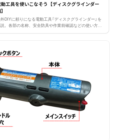
電動工具を使いこなそう【ディスクグラインダー
編】
屋外DIYに頼りになる電動工具『ディスクグラインダー』を
解説。各部の名称、安全防具や作業前確認などの使い方、
切断砥石・オフセット砥石の種類、レンガのカット例まで
紹介します。