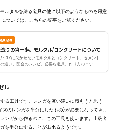
、モルタルを練る道具の他に以下のようなものを用意
具については、こちらの記事をご覧ください。
関連記事
庭造りの第一歩。モルタル/コンクリートについて
屋外DIYに欠かせないモルタルとコンクリート。セメント
との違い、配合のレシピ、必要な道具、作り方のコツ、余
ったときの処理、道具の洗浄方法まで詳しく解説します。
ゼル
用する工具です。レンガを互い違いに積もうと思う
イズのレンガを半分にしたもの）が必要になってきま
のレンガから作るのに、この工具を使います。上級者
ンガを半分にすることが出来るようです。