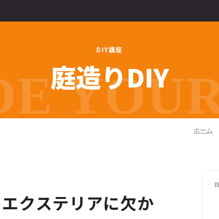
D
I
Y
講
座
庭
造
り
D
I
Y
E YOUR 
ホーム
】エクステリアに欠か