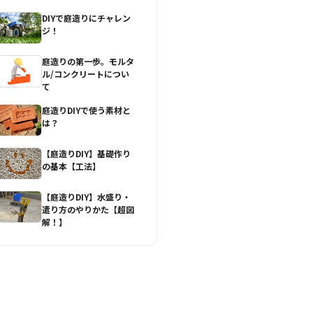
DIYで庭造りにチャレン
ジ！
庭造りの第一歩。モルタ
ル/コンクリートについ
て
庭造りDIYで使う素材と
は？
【庭造りDIY】基礎作り
の基本【工法】
【庭造りDIY】水盛り・
遣り方のやりかた【超図
解！】