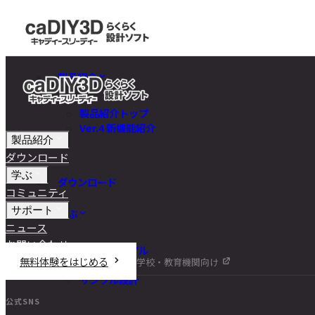
製品紹介
製品紹介トップ
Ver.4 新機能紹介
製品紹介
ダウンロード
学ぶ
ダウンロード
コミュニティ
サポート
学ぶ
ニュース
お問い合わせ
チュートリアル
無料体験をはじめる
学校・教育機関向け
DIY講座
サンプル設計
公式SNS