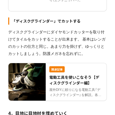
り（エンドニッパー）。
「ディスクグラインダー」でカットする
ディスクグラインダーにダイヤモンドカッターを取り付
けてタイルをカットすることが出来ます。 基本はレンガ
のカットの仕方と同じ。あまり力を掛けず、ゆっくりと
カットしましょう。防護メガネを忘れずに。
関連記事
電動工具を使いこなそう【デ
ィスクグラインダー編】
屋外DIYに頼りになる電動工具『デ
ィスクグラインダー』を解説。各部
の名称、安全防具や作業前確認など
の使い方、切断砥石・オフセット砥
石の種類、レンガのカット例まで紹
4．目地に目地材を埋めていく