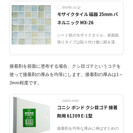
tilelife.co.jp
モザイクタイル 磁器 25mm パ
ネルニック MX-26
シート状のモザイクタイル。表面紙
張りタイプは貼り付け後に紙を濡ら
して剥がします。
接着剤を前面に塗布する場合、クシ目ゴテというコテを
使って接着剤の厚みを均等にします。接着剤の厚みは1～
2mm程度です。
cainz.com
コニシ ボンド クシ目ゴテ 接着
剤用 61309 E-1型
接着剤を均等な厚みに伸ばすための