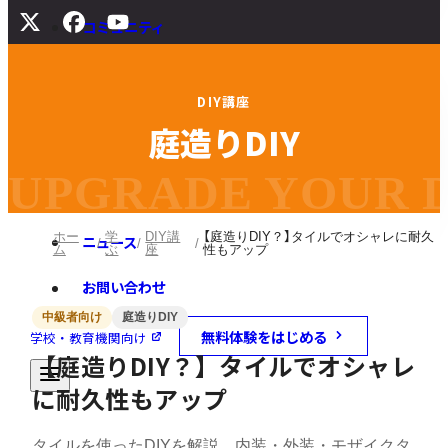
コミュニティ
サポート
D
I
Y
講
座
よくある質問
庭
造
り
D
I
Y
マニュアル
旧バージョンダウンロード
UPGRADE YOUR DI
ホー
学
DIY講
【庭造りDIY？】タイルでオシャレに耐久
ニュース
ム
ぶ
座
性もアップ
お問い合わせ
中級者向け
庭造りDIY
無料体験をはじめる
学校・教育機関向け
【庭造りDIY？】タイルでオシャレ
に耐久性もアップ
タイルを使ったDIYを解説。内装・外装・モザイクタ