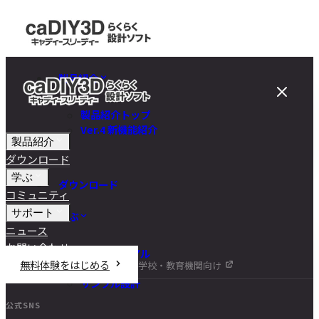
製品紹介
製品紹介トップ
Ver.4 新機能紹介
製品紹介
ダウンロード
学ぶ
ダウンロード
コミュニティ
サポート
学ぶ
ニュース
お問い合わせ
チュートリアル
無料体験をはじめる
学校・教育機関向け
DIY講座
サンプル設計
公式SNS