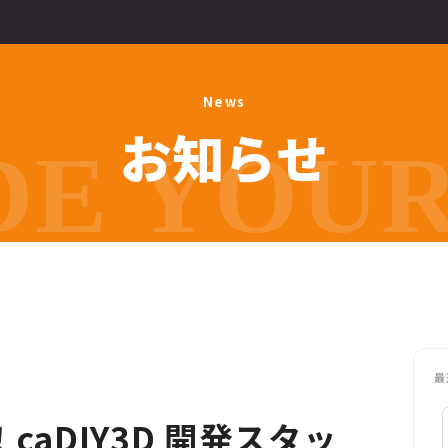
N
e
w
s
お
知
ら
せ
E YOUR 
最
caDIY3D 開発スタッ