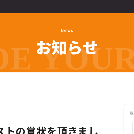
N
e
w
s
お
知
ら
せ
E YOUR 
最
ストの賞状を頂きまし