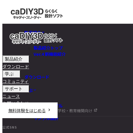
製品紹介
製品紹介トップ
Ver.4 新機能紹介
製品紹介
ダウンロード
学ぶ
ダウンロード
コミュニティ
サポート
学ぶ
ニュース
お問い合わせ
チュートリアル
無料体験をはじめる
学校・教育機関向け
DIY講座
サンプル設計
公式SNS