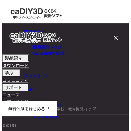
製品紹介
製品紹介トップ
Ver.4 新機能紹介
製品紹介
ダウンロード
学ぶ
ダウンロード
コミュニティ
サポート
学ぶ
ニュース
お問い合わせ
チュートリアル
無料体験をはじめる
学校・教育機関向け
DIY講座
サンプル設計
公式SNS