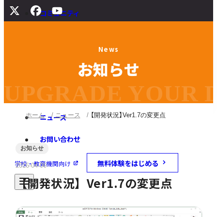
コミュニティ
サポート
N
e
w
s
よくある質問
お
知
ら
せ
マニュアル
旧バージョンダウンロード
UPGRADE YOUR DI
ホーム
ニュース
【開発状況】Ver1.7の変更点
ニュース
お問い合わせ
お知らせ
無料体験をはじめる
学校・教育機関向け
2016-04-06
【開発状況】Ver1.7の変更点