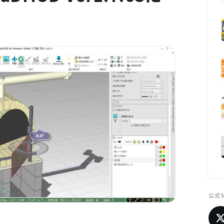
。
公式S