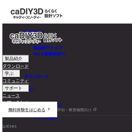
製品紹介
製品紹介トップ
Ver.4 新機能紹介
製品紹介
ダウンロード
学ぶ
ダウンロード
コミュニティ
サポート
学ぶ
ニュース
お問い合わせ
チュートリアル
無料体験をはじめる
学校・教育機関向け
DIY講座
サンプル設計
公式SNS