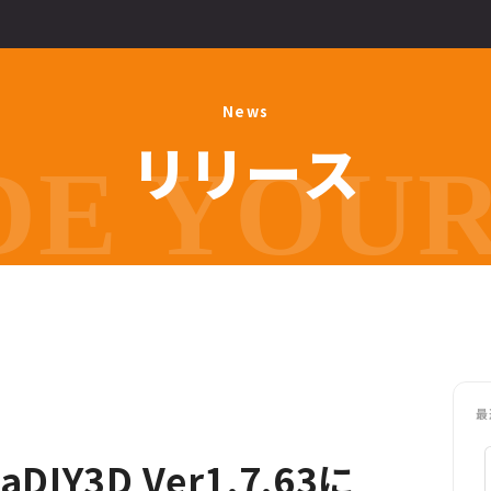
N
e
w
s
リ
リ
ー
ス
E YOUR 
最
IY3D Ver1.7.63に