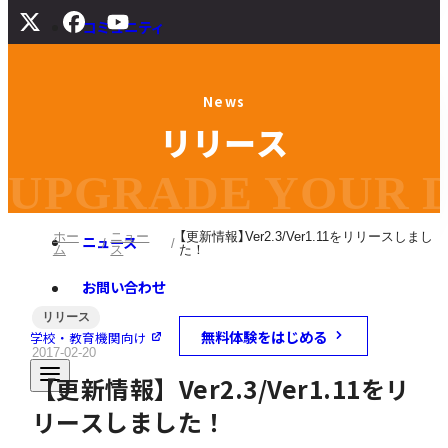
コミュニティ
サポート
N
e
w
s
よくある質問
リ
リ
ー
ス
マニュアル
旧バージョンダウンロード
UPGRADE YOUR DI
ホー
ニュー
【更新情報】Ver2.3/Ver1.11をリリースしまし
ニュース
ム
ス
た！
お問い合わせ
リリース
無料体験をはじめる
学校・教育機関向け
2017-02-20
【更新情報】Ver2.3/Ver1.11をリ
リースしました！