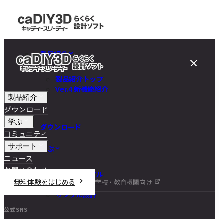
製品紹介
製品紹介トップ
Ver.4 新機能紹介
製品紹介
ダウンロード
学ぶ
ダウンロード
コミュニティ
サポート
学ぶ
ニュース
お問い合わせ
チュートリアル
無料体験をはじめる
学校・教育機関向け
DIY講座
サンプル設計
公式SNS