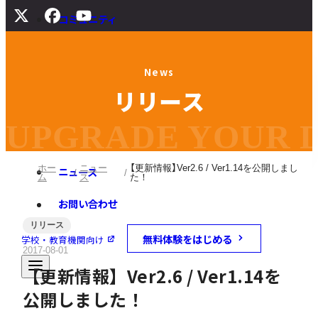
コミュニティ
サポート
N
e
w
s
よくある質問
リ
リ
ー
ス
マニュアル
旧バージョンダウンロード
UPGRADE YOUR DI
ホー
ニュー
【更新情報】Ver2.6 / Ver1.14を公開しまし
ニュース
ム
ス
た！
お問い合わせ
リリース
無料体験をはじめる
学校・教育機関向け
2017-08-01
【更新情報】Ver2.6 / Ver1.14を
公開しました！