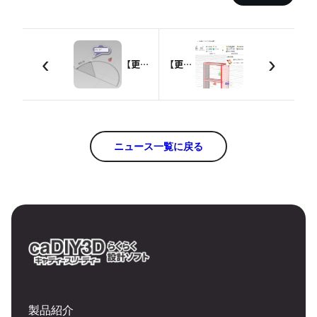
‹
›
【更新情報】caDIY3D+/caDIY3Dの最新バージョン（Ver2.7／1.15）を公開！
【更新情報】Ver2.5 / Ver1.13を公開しました！
ニュース一覧に戻る
製品紹介