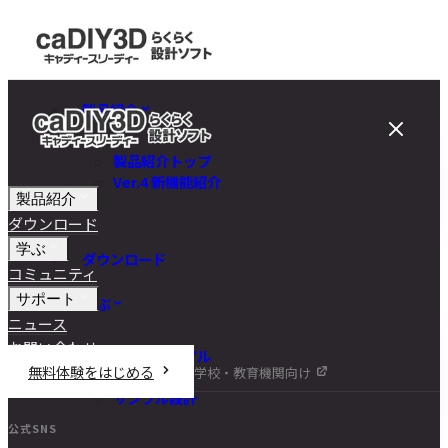
製品紹介
製品紹介トップ
Ver.4 新機能紹介
製品紹介
ダウンロード
学ぶ
ダウンロード
コミュニティ
サポート
学ぶ
ニュース
お問い合わせ
チュートリアル
無料体験をはじめる
学校・教育機関向け
DIY講座
サンプル設計
公式SNS