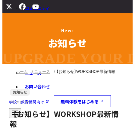
コミュニティ
サポート
N
e
w
s
よくある質問
お
知
ら
せ
マニュアル
旧バージョンダウンロード
UPGRADE YOUR DI
ホーム
ニュース
【お知らせ】WORKSHOP最新情報
ニュース
お問い合わせ
お知らせ
無料体験をはじめる
学校・教育機関向け
2017-12-07
【お知らせ】WORKSHOP最新情
報