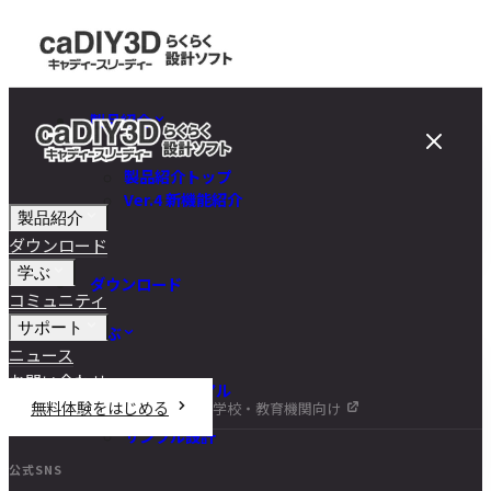
製品紹介
製品紹介トップ
Ver.4 新機能紹介
製品紹介
ダウンロード
学ぶ
ダウンロード
コミュニティ
サポート
学ぶ
ニュース
お問い合わせ
チュートリアル
無料体験をはじめる
学校・教育機関向け
DIY講座
サンプル設計
公式SNS