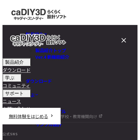
製品紹介
製品紹介トップ
Ver.4 新機能紹介
製品紹介
ダウンロード
学ぶ
ダウンロード
コミュニティ
サポート
学ぶ
ニュース
お問い合わせ
チュートリアル
無料体験をはじめる
学校・教育機関向け
DIY講座
サンプル設計
公式SNS