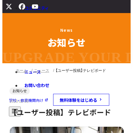
コミュニティ
サポート
N
e
w
s
よくある質問
お
知
ら
せ
マニュアル
旧バージョンダウンロード
UPGRADE YOUR DI
ホーム
ニュース
【ユーザー投稿】テレビボード
ニュース
お問い合わせ
お知らせ
無料体験をはじめる
学校・教育機関向け
2018-02-06
【ユーザー投稿】テレビボード