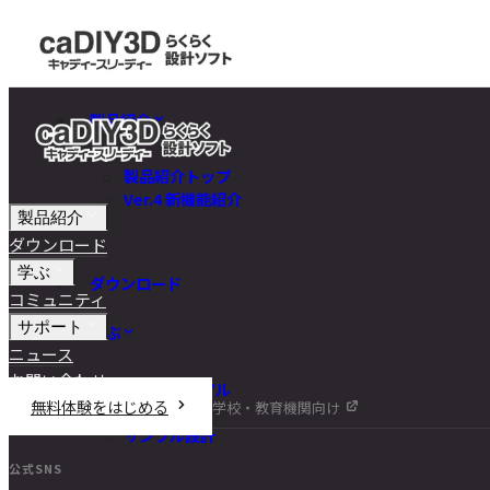
製品紹介
製品紹介トップ
Ver.4 新機能紹介
製品紹介
ダウンロード
学ぶ
ダウンロード
コミュニティ
サポート
学ぶ
ニュース
お問い合わせ
チュートリアル
無料体験をはじめる
学校・教育機関向け
DIY講座
サンプル設計
公式SNS