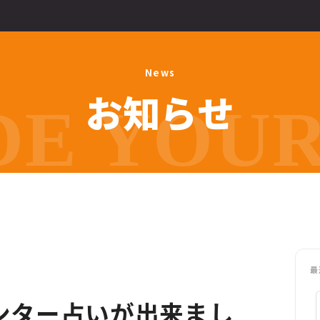
N
e
w
s
お
知
ら
せ
E YOUR 
最
センター占いが出来まし