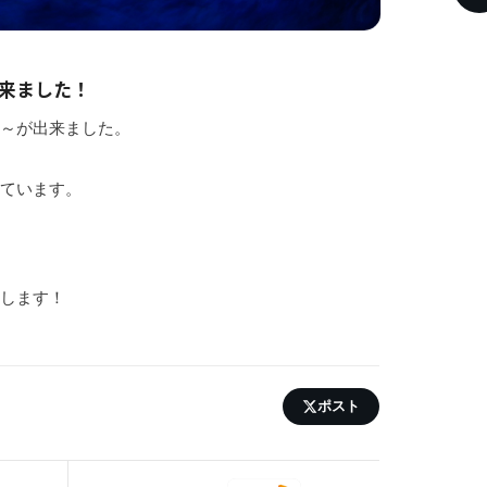
出来ました！
編～が出来ました。
っています。
！
いします！
ポスト