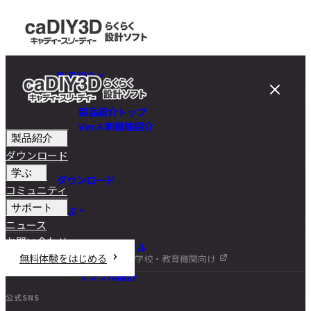
製品紹介
製品紹介トップ
Ver.4 新機能紹介
製品紹介
ダウンロード
学ぶ
ダウンロード
コミュニティ
サポート
学ぶ
ニュース
お問い合わせ
チュートリアル
無料体験をはじめる
学校・教育機関向け
DIY講座
サンプル設計
公式SNS