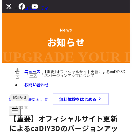
コミュニティ
サポート
N
e
w
s
よくある質問
お
知
ら
せ
マニュアル
旧バージョンダウンロード
UPGRADE YOUR DI
ホ
ニュース
ニュ
【重要】オフィシャルサイト更新によるcaDIY3D
ー
ース
のバージョンアップについて
ム
お問い合わせ
お知らせ
無料体験をはじめる
学校・教育機関向け
2021-03-10
【重要】オフィシャルサイト更新
によるcaDIY3Dのバージョンアッ