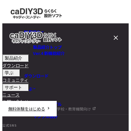
製品紹介
製品紹介トップ
Ver.4 新機能紹介
製品紹介
ダウンロード
学ぶ
ダウンロード
コミュニティ
サポート
学ぶ
ニュース
お問い合わせ
チュートリアル
無料体験をはじめる
学校・教育機関向け
DIY講座
サンプル設計
公式SNS