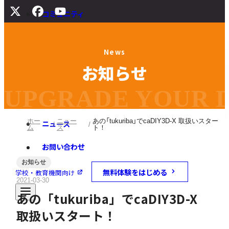
コミュニティ
サポート
N
e
w
s
よくある質問
お
知
ら
せ
マニュアル
旧バージョンダウンロード
UPGRADE YOUR DI
ホー
ニュー
あの「tukuriba」でcaDIY3D-X 取扱いスター
ニュース
ム
ス
ト！
お問い合わせ
お知らせ
無料体験をはじめる
学校・教育機関向け
2021-03-30
あの「tukuriba」でcaDIY3D-X
取扱いスタート！