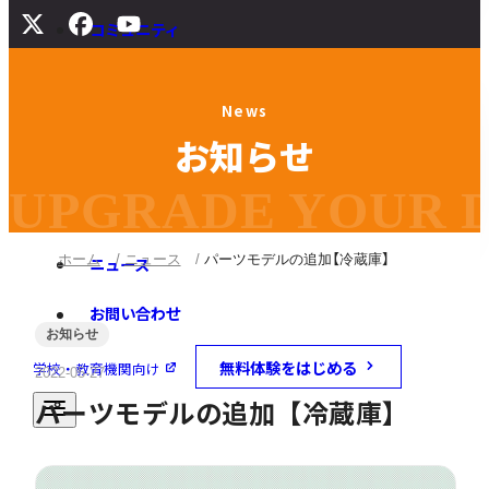
コミュニティ
サポート
N
e
w
s
よくある質問
お
知
ら
せ
マニュアル
旧バージョンダウンロード
UPGRADE YOUR DI
ホーム
ニュース
パーツモデルの追加【冷蔵庫】
ニュース
お問い合わせ
お知らせ
無料体験をはじめる
学校・教育機関向け
2022-05-27
パーツモデルの追加【冷蔵庫】