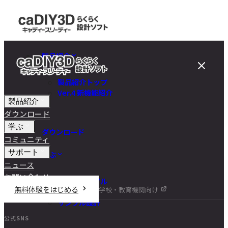
製品紹介
製品紹介トップ
Ver.4 新機能紹介
製品紹介
ダウンロード
学ぶ
ダウンロード
コミュニティ
サポート
学ぶ
ニュース
お問い合わせ
チュートリアル
無料体験をはじめる
学校・教育機関向け
DIY講座
サンプル設計
公式SNS