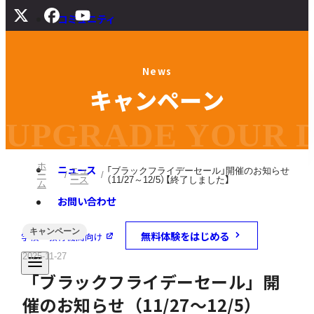
コミュニティ
サポート
N
e
w
s
よくある質問
キ
ャ
ン
ペ
ー
ン
マニュアル
旧バージョンダウンロード
UPGRADE YOUR DI
ホ
ニュース
ニュ
「ブラックフライデーセール」開催のお知らせ
ー
ース
（11/27～12/5）【終了しました】
ム
お問い合わせ
キャンペーン
無料体験をはじめる
学校・教育機関向け
2025-11-27
「ブラックフライデーセール」開
催のお知らせ（11/27～12/5）