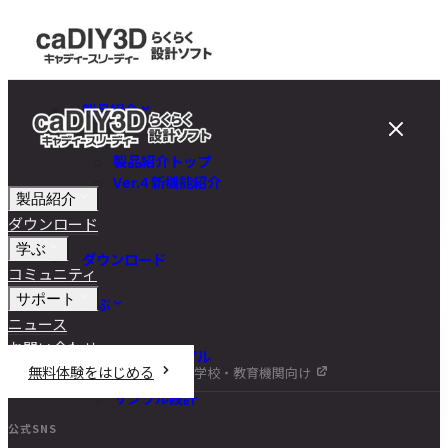
製品紹介
製品紹介トップ
Ver.4 新機能紹介
製品紹介
ダウンロード
学ぶ
ダウンロード
コミュニティ
サポート
学ぶ
ニュース
お問い合わせ
チュートリアル
無料体験をはじめる
学校・教育機関向け
DIY講座
サンプル設計
公式SNS