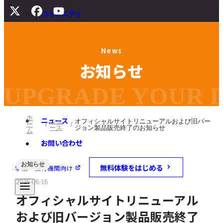
コミュニティ
サポート
N
e
w
s
よくある質問
お
知
ら
せ
マニュアル
旧バージョンダウンロード
UPGRADE YOUR DI
ホ
ニュース
ニュ
オフィシャルサイトリニューアルおよび旧バー
ー
ース
ジョン製品販売終了のお知らせ
ム
お問い合わせ
お知らせ
無料体験をはじめる
学校・教育機関向け
2026-06-16
オフィシャルサイトリニューアル
および旧バージョン製品販売終了