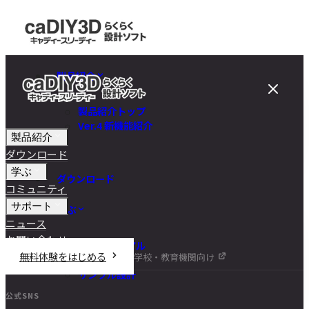
製品紹介
製品紹介トップ
Ver.4 新機能紹介
製品紹介
ダウンロード
学ぶ
ダウンロード
コミュニティ
サポート
学ぶ
ニュース
お問い合わせ
チュートリアル
無料体験をはじめる
学校・教育機関向け
DIY講座
サンプル設計
公式SNS