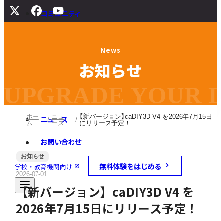
コミュニティ
サポート
N
e
w
s
よくある質問
お
知
ら
せ
マニュアル
旧バージョンダウンロード
UPGRADE YOUR DI
ホー
ニュ
【新バージョン】caDIY3D V4 を2026年7月15日
ニュース
ム
ース
にリリース予定！
お問い合わせ
お知らせ
無料体験をはじめる
学校・教育機関向け
2026-07-01
【新バージョン】caDIY3D V4 を
2026年7月15日にリリース予定！