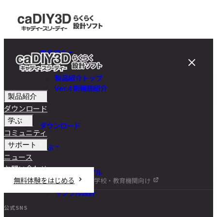
製品紹介
製品紹介トップ
Ver.4 新機能紹介
製品紹介
ダウンロード
学ぶ
ダウンロード
コミュニティ
サポート
学ぶ
ニュース
お問い合わせ
チュートリアル
無料体験をはじめる
学校・教育機関向け
DIY講座
サンプル設計
公式SNS