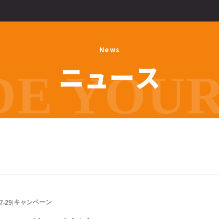
N
e
w
s
ニ
ュ
ー
ス
E YOUR 
キャンペーン
7-29
|