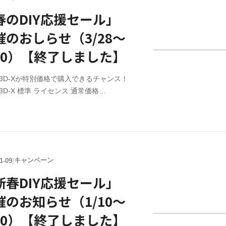
ットカード決済のみ ライセンス購入
IY3Dシリーズのライセンス購入はこちら。
春のDIY応援セール」
の機能を継続してご利用される場合はライ
催のおしらせ（3/28～
スを購入頂く必要があります。※注意 購
に、必ずお試し版をご利用頂き、正常に動
/10）【終了しました】
IY3D-Xが特別価格で購入できるチャンス！
IY3D-X 標準 ライセンス 通常価格
780（税込） → 特別価格￥9,163 （税込）
IY3D-X アップグレードライセンス 通常価
750（税込） → 特別価格￥2,337 （税込）
間 3/28（金）12:00 ～ 4/10（木）12:00ま
了しました】 ※セール価格での販売はク
キャンペーン
1-09
|
ットカード決済のみ ライセンス購入
IY3Dシリーズのライセンス購入はこちら。
新春DIY応援セール」
の機能を継続してご利用される場合はライ
催のお知らせ（1/10～
スを購入頂く必要があります。※注意 購
に、必ずお試し版をご利用頂き、正常に動
/20）【終了しました】