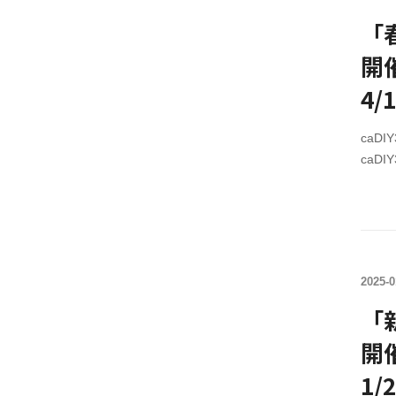
レジ
caD
「
全て
開
セン
入前
4
作す
caD
caD
￥10,
caD
格￥2,
セール期
で【終
2025-0
レジ
caD
「
全て
開
セン
入前
1
作す