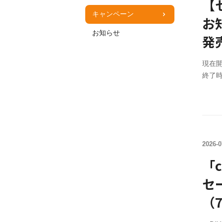
【
キャンペーン
お知
お知らせ
発
現在開
終了時
月31
31日（
2026-0
「c
セ
（7
ま