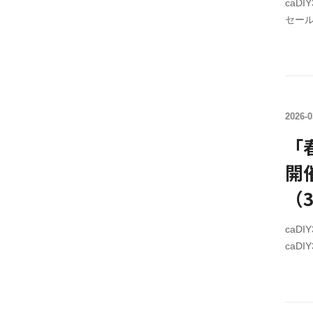
caD
セール
ンス 
¥9,1
7/31
で、
す。
2026-0
「
開
（3
し
caD
caD
￥10,
caD
格￥2,