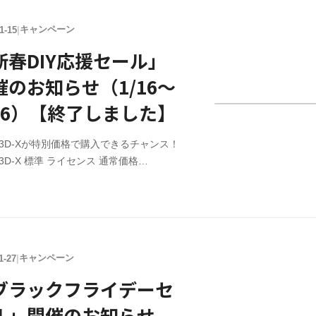
間 3/26（木）12:00 ～ 4/8（水）12:00ま
了しました】 ※セール価格での販売はク
キャンペーン
1-15
|
ットカード決済のみ ライセンス購入
IY3Dシリーズのライセンス購入はこちら。
新春DIY応援セール」
の機能を継続してご利用される場合はライ
催のお知らせ（1/16～
スを購入頂く必要があります。※注意 購
に、必ずお試し版をご利用頂き、正常に動
/26）【終了しました】
る
IY3D-Xが特別価格で購入できるチャンス！
IY3D-X 標準 ライセンス 通常価格
780（税込） → 特別価格￥9,163 （税込）
IY3D-X アップグレードライセンス 通常価
750（税込） → 特別価格￥2,337 （税込）
間 1/16（金）12:00 ～ 1/26（月）17:00ま
了しました】 ※セール価格での販売はク
キャンペーン
1-27
|
ットカード決済のみ ライセンス購入
IY3Dシリーズのライセンス購入はこちら。
ブラックフライデーセ
の機能を継続してご利用される場合はライ
ル」開催のお知らせ
スを購入頂く必要があります。※注意 購