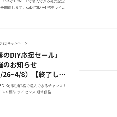
IY3D V4が15%OFFで購入できる発売記念
を開催します。caDIY3D V4 標準ライセ
通常価格¥10,780（税込） → 特別価格
63（税込）。セール期間 7/22（水）12:00～
（金）17:00まで。※caDIY3D V4のみが対象
他製品・銀行振込でのお支払いは対象外で
キャンペーン
3-25
|
春のDIY応援セール」
催のお知らせ
/26~4/8）【終了しま
た】
IY3D-Xが特別価格で購入できるチャンス！
IY3D-X 標準 ライセンス 通常価格
780（税込） → 特別価格￥9,163 （税込）
IY3D-X アップグレードライセンス 通常価
750（税込） → 特別価格￥2,337 （税込）