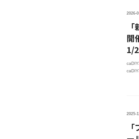
セール期
で【終
2026-0
レジ
caD
「
全て
開
セン
入前
1
作す
caD
caD
￥10,
caD
格￥2,
セール期
で【終
2025-1
レジ
caD
「
全て
ー
セン