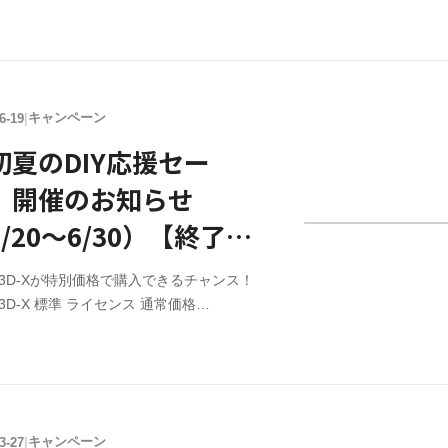
780（税込） → 特別価格￥9,163 （税込）
IY3D-X アップグレードライセンス 通常価
750（税込） → 特別価格￥2,337 （税込）
間 9/5（金）12:00 ～ 9/16（火）12:00ま
了しました】 ※セール価格での販売はク
キャンペーン
6-19
|
ットカード決済のみ ライセンス購入
IY3Dシリーズのライセンス購入はこちら。
初夏のDIY応援セー
の機能を継続してご利用される場合はライ
」開催のお知らせ
スを購入頂く必要があります。※注意 購
に、必ずお試し版をご利用頂き、正常に動
/20～6/30）【終了し
る
した】
IY3D-Xが特別価格で購入できるチャンス！
IY3D-X 標準 ライセンス 通常価格
780（税込） → 特別価格￥9,163 （税込）
IY3D-X アップグレードライセンス 通常価
750（税込） → 特別価格￥2,337 （税込）
間 6/20（金）12:00 ～ 6/30（月）12:00ま
了しました】 ※セール価格での販売はク
キャンペーン
3-27
|