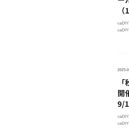
入前
（1
作す
し
caD
caD
￥10,
caD
格￥2,
セール期
まで【
2025-0
クレ
caD
「
全て
開
セン
入前
9
作
caD
caD