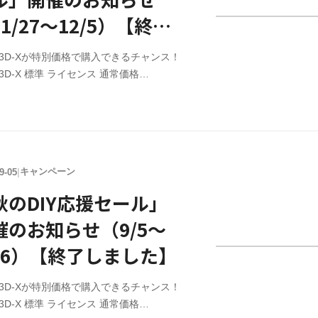
に、必ずお試し版をご利用頂き、正常に動
1/27～12/5）【終了
ました】
IY3D-Xが特別価格で購入できるチャンス！
IY3D-X 標準 ライセンス 通常価格
780（税込） → 特別価格￥9,163 （税込）
IY3D-X アップグレードライセンス 通常価
750（税込） → 特別価格￥2,337 （税込）
間 11/27（木）17:00 ～ 12/5（金）17:00
終了しました】 ※セール価格での販売は
キャンペーン
9-05
|
ジットカード決済のみ ライセンス購入
IY3Dシリーズのライセンス購入はこちら。
秋のDIY応援セール」
の機能を継続してご利用される場合はライ
催のお知らせ（9/5～
スを購入頂く必要があります。※注意 購
に、必ずお試し版をご利用頂き、正常に動
/16）【終了しました】
IY3D-Xが特別価格で購入できるチャンス！
IY3D-X 標準 ライセンス 通常価格