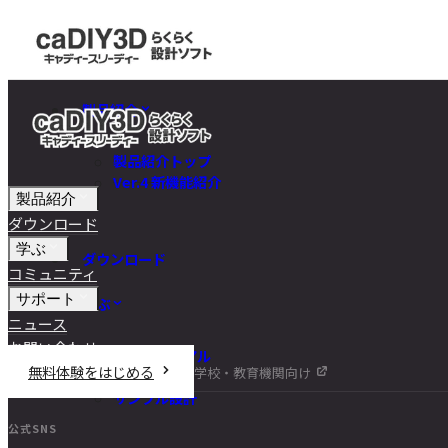
製品紹介
製品紹介トップ
Ver.4 新機能紹介
製品紹介
ダウンロード
学ぶ
ダウンロード
コミュニティ
サポート
学ぶ
ニュース
お問い合わせ
チュートリアル
無料体験をはじめる
学校・教育機関向け
DIY講座
サンプル設計
公式SNS