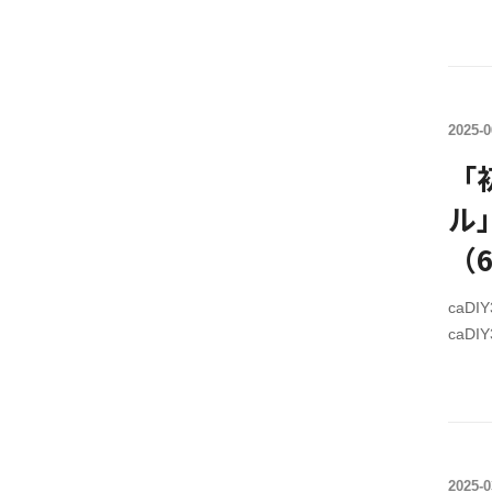
￥10,
caD
格￥2,
セール期
で【終
2025-0
レジ
caD
「
全て
ル
セン
入前
（6
作す
ま
caD
caD
￥10,
caD
格￥2,
セール期
で【終
2025-0