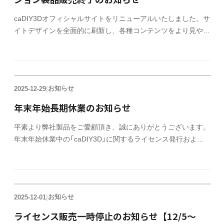
caDIY3Dオフィシャルサイトをリニューアルいたしました。サ
イトデザインを全面的に刷新し、各種コンテンツをより見やす
く、快適にご利用いただけるサイトへと生まれ変わりました。
また、旧バージョン製品（caDIY3D Ver.1、caDIY3D+ Ver.2）の
販売を2026年6月15日をもちまして終了いたしました。
お知らせ
2025-12-29
|
年末年始長期休業のお知らせ
平素より弊社製品をご愛顧頂き、誠にありがとうございます。
年末年始休業中の「caDIY3D」に関するライセンス発行および
サポート対応につきまして、以下の通りご案内申し上げます。
ライセンスキー発行について クレジットでのご購入は、休業
中もライセンスキーを発行いたします。 サポートについて
2025年12月30日（火） ～ 2026年1月4日（日）の期間は休業致し
お知らせ
2025-12-01
|
ます。 お問い合わせへのご回答は、営業再開後、順次対応さ
せていただきますので、 ご了承の程、よろしくお願いいたし
ライセンス販売一時停止のお知らせ【12/5～
ます。 休業中はオフィシャルサイトの FAQ よくある質問 を