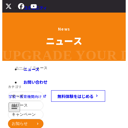
コミュニティ
サポート
N
e
w
s
よくある質問
ニ
ュ
ー
ス
マニュアル
旧バージョンダウンロード
UPGRADE YOUR DI
ホーム
ニュース
ニュース
お問い合わせ
カテゴリ
無料体験をはじめる
学校・教育機関向け
すべて
リリース
キャンペーン
お知らせ