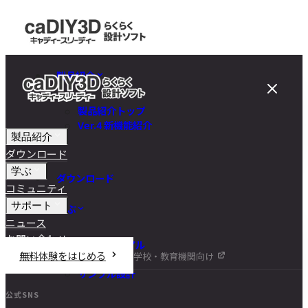
製品紹介
製品紹介トップ
Ver.4 新機能紹介
製品紹介
ダウンロード
学ぶ
ダウンロード
コミュニティ
サポート
学ぶ
ニュース
お問い合わせ
チュートリアル
無料体験をはじめる
学校・教育機関向け
DIY講座
サンプル設計
公式SNS