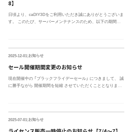
8】
ご活用いただけますと幸いです。 2026年1月5日（月）より平
日頃より、caDIY3Dをご利用いただき誠にありがとうございま
す。 このたび、サーバーメンテナンスのため、以下の期間に
おいて一時的にオフィシャルサイトでのライセンス販売を停止
させていただきます。 ライセンス販売停止期間 2025年12月5
日（金）17:00 ～ 12月8日（月）10:00 ご迷惑をおかけしますが、
よろしくお願いいたします。
お知らせ
2025-12-01
|
セール開催期間変更のお知らせ
現在開催中の 「ブラックフライデーセール」 につきまして、 誠
に勝手ながら 開催期間を短縮 させていただくこととなりまし
た。 ■変更前 ：11/27(木) ～ 12/8(月) 12:00 ■変更後 ：
11/27(木) ～ 12/5(金) 17:00 ご利用をご検討中のお客様にはご
迷惑をおかけし、大変申し訳ございません。 購入を検討中の
方は、お間違えのないようご注意くださいますようお願いいた
お知らせ
2025-07-01
|
します。
ライセンス販売一時停止のお知らせ【7/4～7】