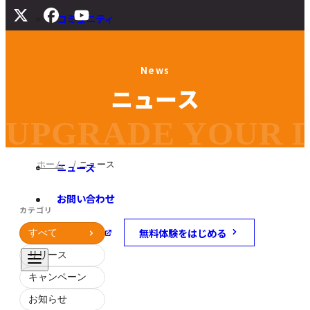
コミュニティ
サポート
N
e
w
s
よくある質問
ニ
ュ
ー
ス
マニュアル
旧バージョンダウンロード
UPGRADE YOUR DI
ホーム
ニュース
ニュース
お問い合わせ
カテゴリ
無料体験をはじめる
学校・教育機関向け
すべて
リリース
キャンペーン
お知らせ