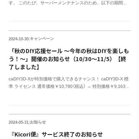
す。 このたび、サーバーメンテナンスのため、以下の期間に
おいて一時的にオフィシャルサイトでのライセンス販売を停止
させていただきます。 ライセンス販売停止期間 2024年11月
15日（金）17:00 ～ 11月18日（月）9:00 ご迷惑をおかけします
が、よろしくお願いいたします。
キャンペーン
2024-10-30
|
「秋のDIY応援セール ～今年の秋はDIYを楽しも
う！～」開催のお知らせ（10/30～11/5）【終
了しました】
caDIY3D-Xが特別価格で購入できるチャンス！ caDIY3D-X 標
準 ライセンス 通常価格￥10,780（税込） → 特別価格￥9,163
（税込） caDIY3D-X アップグレードライセンス 通常価格
￥2,750（税込） → 特別価格￥2,337 （税込） セール期間
10/30（水）～ 11/5（火）まで ※セール価格での販売はクレジッ
トカード決済のみ ライセンス購入 caDIY3Dシリーズのライセ
お知らせ
2024-05-31
|
ンス購入はこちら。全ての機能を継続してご利用される場合は
ライセンスを購入頂く必要があります。※注意 購入前に、必
『Kicori便』サービス終了のお知らせ
ずお試し版をご利用頂き、正常に動作することをご確認下さ