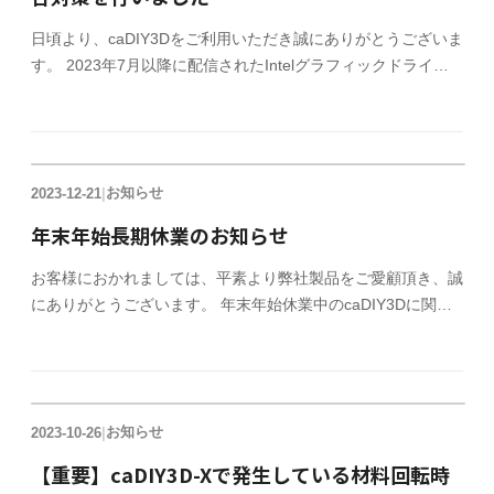
日頃より、caDIY3Dをご利用いただき誠にありがとうございま
す。 2023年7月以降に配信されたIntelグラフィックドライバ
ーが原因で発生しておりました「回転モード」と「斜め加工モー
ド」の不具合に対して、対策を行ったバージョンをリリースい
たしました。 一部のPCでのみ発生する現象で、回避方法を見
つけることが難しく、調査、対応に時間が掛かりましたことを
お知らせ
2023-12-21
|
心よりお詫び申し上げます。 現象が発生しているお客様は、
最新バージョン（caDIY3D-X Ver3.18.334）を上書きインストー
年末年始長期休業のお知らせ
ル をして頂き、ご利用ください。 現象が無いお客様におかれ
ましては仕様的な変更点はございませんので インスト
お客様におかれましては、平素より弊社製品をご愛顧頂き、誠
にありがとうございます。 年末年始休業中のcaDIY3Dに関す
るライセンス発行、サポートに関しまして、誠に勝手ながら以
下のとおりとさせていただきますので、ご了承の程、何卒よろ
しくお願いいたします。 ライセンスキー発行について クレジ
ットでのご購入は、休業中もライセンスキーを発行いたしま
お知らせ
2023-10-26
|
す。 サポートについて 2023年12月29日（金） ～ 2023年1月8
日（月）の期間は休業致します。 休業中は、問い合わせに対す
【重要】caDIY3D-Xで発生している材料回転時
る回答に関しましては対応できかねます。 休業中はオフィシ