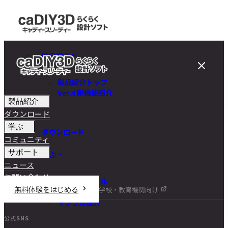
製品紹介
製品紹介トップ
Ver.4 新機能紹介
製品紹介
ダウンロード
学ぶ
ダウンロード
コミュニティ
サポート
学ぶ
ニュース
お問い合わせ
チュートリアル
無料体験をはじめる
学校・教育機関向け
DIY講座
サンプル設計
公式SNS