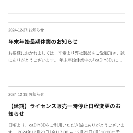
お知らせ
2024-12-27
|
年末年始長期休業のお知らせ
お客様におかれましては、平素より弊社製品をご愛顧頂き、誠
にありがとうございます。 年末年始休業中の「caDIY3D」に関
するライセンス発行およびサポート対応につきまして、以下の
通りご案内申し上げます。 ライセンスキー発行について クレ
ジットでのご購入は、休業中もライセンスキーを発行いたしま
す。 サポートについて 2024年12月27日（金） ～ 2025年1月6
お知らせ
2024-12-19
|
日（月）の期間は休業致します。 お問い合わせへのご回答は、
営業再開後、順次対応させていただきますので、 ご了承の
【延期】ライセンス販売一時停止日程変更のお
程、よろしくお願いいたします。 休業中はオフィシャルサイ
知らせ
トの FAQ よくある質問 をご活用いただけますと幸いです。
202
日頃より、caDIY3Dをご利用いただき誠にありがとうございま
す。 2024年12月20日（金）17:00 ～ 12月23日（月）10:00に予定