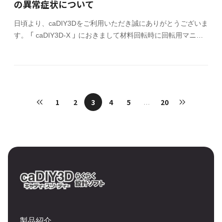
の異常症状について
ャルサイトの FAQ よくある質問 をご覧いただきますようお願
い申し上
日頃より、caDIY3Dをご利用いただき誠にありがとうございま
す。 「 caDIY3D-X 」 におきまして材料回転時に回転用マニピ
ュレーターが正常に表示されない症状 が一部のお客様で発生
しております。以前は普通に使えたのに、突然症状が発生する
といった内容となります。症状が確認されているのは
caDIY3D-Xのみですが、caDIY3D+とcaDIY3Dでも同様の症状
が起こる可能性がございます。 原因を調査したところ、報告
1
2
3
4
5
20
…
いただいたユーザー様の状況から、2023年7月以降に配信され
たIntelグラフィックドライバーが原因で症状が発生すると考え
られます。（グラフィックドライバーはWindows U
製品紹介