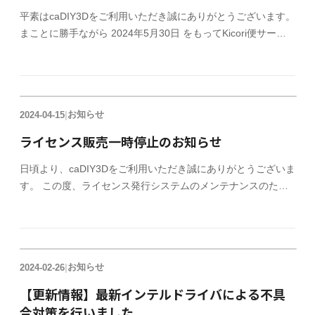
い。ライセンス購入
平素はcaDIY3Dをご利用いただき誠にありがとうございます。
まことに勝手ながら 2024年5月30日 をもってKicori便サービ
スを終了させて頂きました。 長らくのご愛顧、ありがとうご
ざいました。 Kicori便は2020年のコロナ禍において、自宅に
いながらDIYの材料が入手できるという利便性を提供したいと
いう思いで開始しましたが、新型コロナの鎮静化、近年の輸送
お知らせ
2024-04-15
|
費の高騰などを受け、ある程度の目的は達成できたと判断し、
サービスを終了することとしました。 皆様におかれましては
ライセンス販売一時停止のお知らせ
ご理解頂けますよう、宜しくお願い致します。
日頃より、caDIY3Dをご利用いただき誠にありがとうございま
す。 この度、ライセンス発行システムのメンテナンスのた
め、下記の期間オフィシャルサイトでのライセンス販売を停止
いたします。 ライセンス販売停止期間 2024年4月19日（金）
17:00 ～ 4月22日（月） 9:00 ご迷惑をおかけしますが、よろし
くお願いいたします。
お知らせ
2024-02-26
|
【更新情報】最新インテルドライバによる不具
合対策を行いました